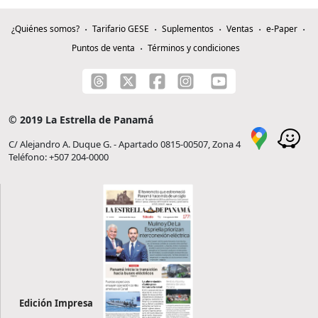
¿Quiénes somos?
Tarifario GESE
Suplementos
Ventas
e-Paper
Puntos de venta
Términos y condiciones
© 2019 La Estrella de Panamá
C/ Alejandro A. Duque G. - Apartado 0815-00507, Zona 4
Teléfono: +507 204-0000
Edición Impresa