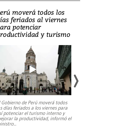
erú moverá todos los
Video, Catalin
ías feriados al viernes
‘Si la gente el
ara potenciar
criminales, la
roductividad y turismo
sociedades de
suicidarse’
l Gobierno de Perú moverá todos
os días feriados a los viernes para
La exmagistrada co
sí potenciar el turismo interno y
sobre el rol de contr
ejorar la productividad, informó el
periodismo, el derech
inistro
...
reformas constitucio
desafíos de nuevas t