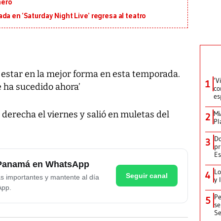
nero
a en ‘Saturday Night Live’ regresa al teatro
ra estar en la mejor forma en esta temporada.
‘V
1
e ha sucedido ahora’
co
es
a derecha el viernes y salió en muletas del
Mi
2
Pl
Do
3
pr
Es
e Panamá en WhatsApp
Lo
4
Seguir canal
as importantes y mantente al día
y 
App.
Pe
5
se
Se