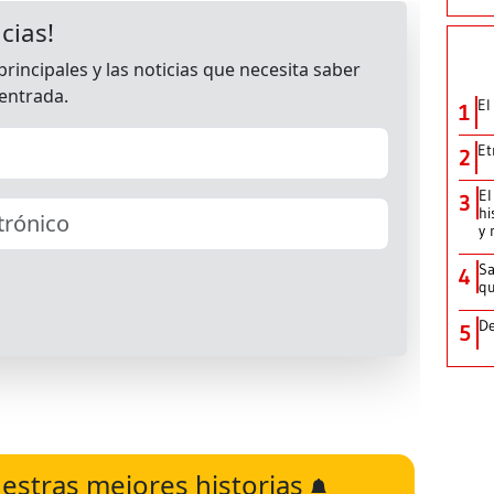
El
1
Et
2
El
3
hi
y 
Sa
4
qu
De
5
estras mejores historias