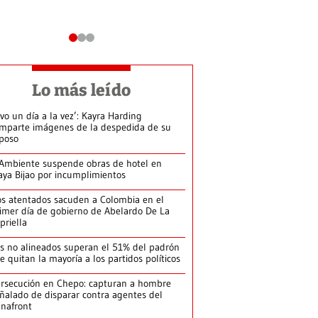
Lo más leído
ivo un día a la vez’: Kayra Harding
mparte imágenes de la despedida de su
poso
Ambiente suspende obras de hotel en
aya Bijao por incumplimientos
s atentados sacuden a Colombia en el
imer día de gobierno de Abelardo De La
priella
s no alineados superan el 51% del padrón
le quitan la mayoría a los partidos políticos
rsecución en Chepo: capturan a hombre
ñalado de disparar contra agentes del
nafront