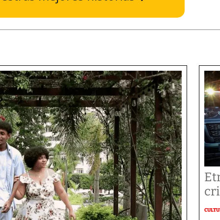
Et
cr
CULT