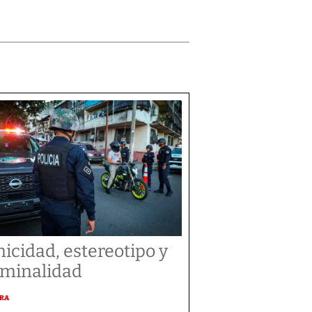
nicidad, estereotipo y
iminalidad
URA