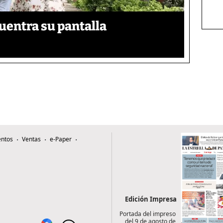
uentra su pantalla​
ntos
Ventas
e-Paper
Edición Impresa
Portada del impreso
del 9 de agosto de