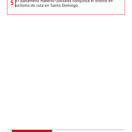
El panameño Roberto González conquista el bronce en
5
ciclismo de ruta en Santo Domingo