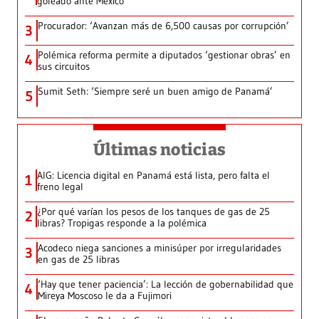
goleado ante México
Procurador: ‘Avanzan más de 6,500 causas por corrupción’
3
Polémica reforma permite a diputados ‘gestionar obras’ en
4
sus circuitos
Sumit Seth: ‘Siempre seré un buen amigo de Panamá’
5
Últimas noticias
AIG: Licencia digital en Panamá está lista, pero falta el
1
freno legal
¿Por qué varían los pesos de los tanques de gas de 25
2
libras? Tropigas responde a la polémica
Acodeco niega sanciones a minisúper por irregularidades
3
en gas de 25 libras
‘Hay que tener paciencia’: La lección de gobernabilidad que
4
Mireya Moscoso le da a Fujimori