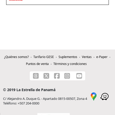
¿Quiénes somos?
Tarifario GESE
Suplementos
Ventas
e-Paper
Puntos de venta
Términos y condiciones
© 2019 La Estrella de Panamá
C/ Alejandro A. Duque G. - Apartado 0815-00507, Zona 4
Teléfono: +507 204-0000