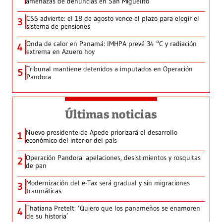
amenazas de denuncias en San Miguelito
CSS advierte: el 18 de agosto vence el plazo para elegir el
3
sistema de pensiones
Onda de calor en Panamá: IMHPA prevé 34 °C y radiación
4
extrema en Azuero hoy
Tribunal mantiene detenidos a imputados en Operación
5
Pandora
Últimas noticias
Nuevo presidente de Apede priorizará el desarrollo
1
económico del interior del país
Operación Pandora: apelaciones, desistimientos y rosquitas
2
de pan
Modernización del e-Tax será gradual y sin migraciones
3
traumáticas
Thatiana Pretelt: ‘Quiero que los panameños se enamoren
4
de su historia’