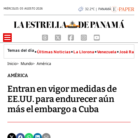
MIÉRCOLES 05 AGOSTO 2026
32.2°C | PANAMÁ
Últimas Noticias
La Llorona
Venezuela
José Raúl
Inicio
>
Mundo
>
América
AMÉRICA
Entran en vigor medidas de
EE.UU. para endurecer aún
más el embargo a Cuba