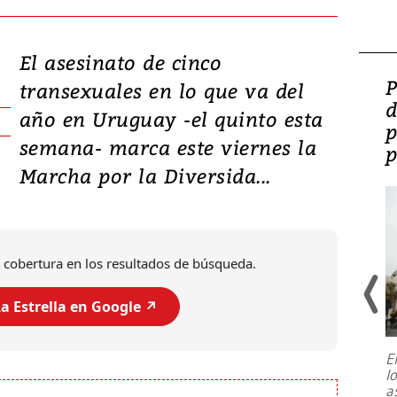
El asesinato de cinco
Video: Lula lanza su
P
transexuales en lo que va del
candidatura con
d
año en Uruguay -el quinto esta
promesas de inversión
p
semana- marca este viernes la
en defensa, educación y
p
Marcha por la Diversida...
tierras raras
 cobertura en los resultados de búsqueda.
a Estrella en Google ↗️
E
l
Entre recuerdos y escuetas
a
referencias hacia sus adversarios, el