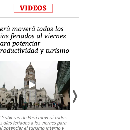
VIDEOS
erú moverá todos los
Video, Catalin
ías feriados al viernes
‘Si la gente el
ara potenciar
criminales, la
roductividad y turismo
sociedades de
suicidarse’
l Gobierno de Perú moverá todos
os días feriados a los viernes para
La exmagistrada co
sí potenciar el turismo interno y
sobre el rol de contr