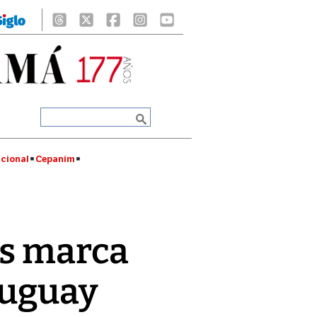
cional
Cepanim
es marca
ruguay