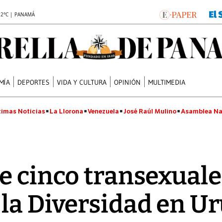
.2°C | PANAMÁ
MÍA
DEPORTES
VIDA Y CULTURA
OPINIÓN
MULTIMEDIA
timas Noticias
La Llorona
Venezuela
José Raúl Mulino
Asamblea Na
e cinco transexual
la Diversidad en U