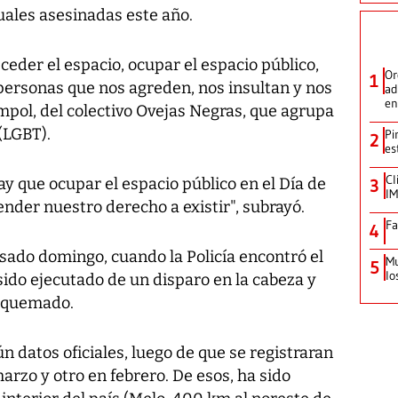
ales asesinadas este año.
eder el espacio, ocupar el espacio público,
Or
1
personas que nos agreden, nos insultan y nos
ad
en
empol, del colectivo Ovejas Negras, que agrupa
(LGBT).
Pi
2
es
Cl
y que ocupar el espacio público en el Día de
3
IM
ender nuestro derecho a existir", subrayó.
Fa
4
asado domingo, cuando la Policía encontró el
Mu
5
lo
sido ejecutado de un disparo en la cabeza y
y quemado.
ún datos oficiales, luego de que se registraran
arzo y otro en febrero. De esos, ha sido