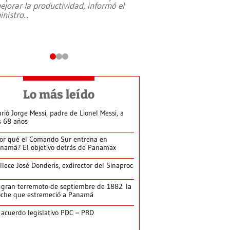
ejorar la productividad, informó el
periodismo, el derech
inistro
...
reformas constitucio
desafíos de nuevas t
Lo más leído
rió Jorge Messi, padre de Lionel Messi, a
s 68 años
or qué el Comando Sur entrena en
namá? El objetivo detrás de Panamax
llece José Donderis, exdirector del Sinaproc
 gran terremoto de septiembre de 1882: la
che que estremeció a Panamá
 acuerdo legislativo PDC – PRD