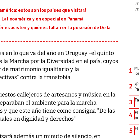
m
presidente de Brasil, Luiz Inácio Lula
m
américa: estos son los países que visitará
da Silva, oficializó este domingo su
candidatura
...
en Latinoamérica y en especial en Panamá
uiénes asisten y quiénes faltan en la posesión de De la
es en lo que va del año en Uruguay -el quinto
la Marcha por la Diversidad en el país, cuyos
Mu
 de matrimonio igualitario y la
1
lo
ctivas" contra la transfobia.
¿P
2
Pa
estos callejeros de artesanos y música en la
Fa
3
reparaban el ambiente para la marcha
es y que este año tiene como consigna "De las
El
4
no
guales en dignidad y derechos".
El
5
lizará además un minuto de silencio, en