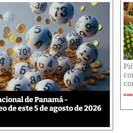
Pi
co
co
ECON
acional de Panamá -
eo de este 5 de agosto de 2026