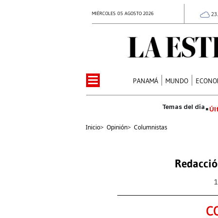
MIÉRCOLES 05 AGOSTO 2026
23
PANAMÁ
MUNDO
ECONO
Úl
Inicio
>
Opinión
>
Columnistas
Redacció
1
C