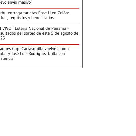
evo envío masivo
arhu entrega tarjetas Pase-U en Colón:
chas, requisitos y beneficiarios
 VIVO | Lotería Nacional de Panamá -
sultados del sorteo de este 5 de agosto de
026
agues Cup: Carrasquilla vuelve al once
tular y José Luis Rodríguez brilla con
istencia