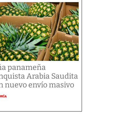
ña panameña
nquista Arabia Saudita
n nuevo envío masivo
OMÍA