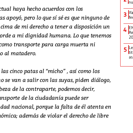
nu
ctual haya hecho acuerdos con los
If
3
s apoyó, pero lo que sí sé es que ninguno de
fe
ncima de mi derecho a tener a disposición un
EN
4
Re
acorde a mi dignidad humana. Lo que tenemos
2
 como transporte para carga muerta ni
Le
5
o al matadero.
ti
as
las cinco patas al “micho” , así como los
o se van a salir con las suyas, piden diálogo,
beza de la contraparte, podemos decir,
ransporte de la ciudadanía puede ser
dad nacional, porque la falta de él atenta en
nómica; además de violar el derecho de libre