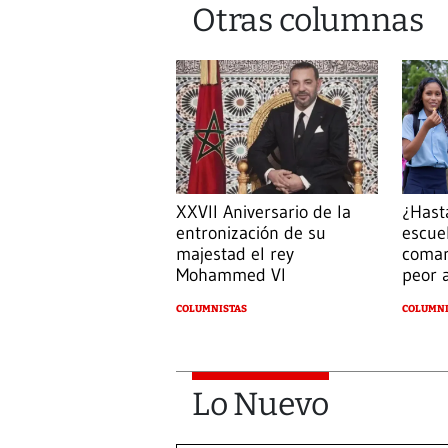
Otras columnas
¿Hast
XXVII Aniversario de la
escue
entronización de su
comar
majestad el rey
peor 
Mohammed VI
COLUMNI
COLUMNISTAS
Lo Nuevo