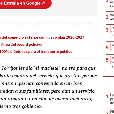
ev
a Estrella en Google ↗️
Po
Ví
2
ad
Ca
3
pr
un
ón del comercio exterior con nuevo plan 2026-2027
 línea del récord policivo
Ga
4
lo
100% eléctricos para el transporte público
Do
5
co
re
Torrijos les dio “el machete” no era para que
danía usuaria del servicio, que prestan porque
ón, misma que han convertido en un bien
redan a sus familiares, pero dan un servicio
La
1
ran ninguna intención de querer mejorarlo,
pr
de
ierno tras gobierno.
Pi
2