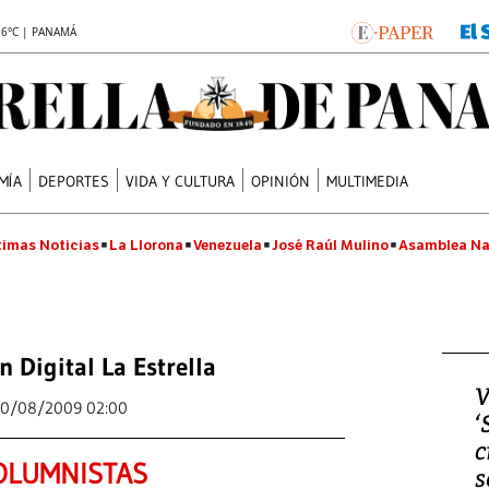
.6°C | PANAMÁ
MÍA
DEPORTES
VIDA Y CULTURA
OPINIÓN
MULTIMEDIA
timas Noticias
La Llorona
Venezuela
José Raúl Mulino
Asamblea Na
n Digital La Estrella
V
0/08/2009 02:00
‘
c
OLUMNISTAS
s