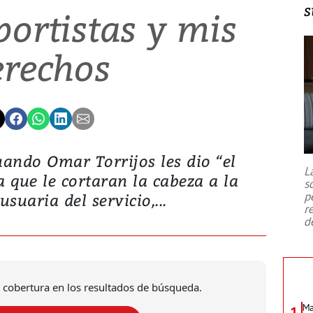
s
portistas y mis
erechos
uando Omar Torrijos les dio “el
L
 que le cortaran la cabeza a la
s
p
usuaria del servicio,...
r
d
 cobertura en los resultados de búsqueda.
Ma
1