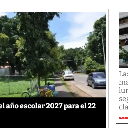
La
ma
lu
se
el año escolar 2027 para el 22
cl
NACI