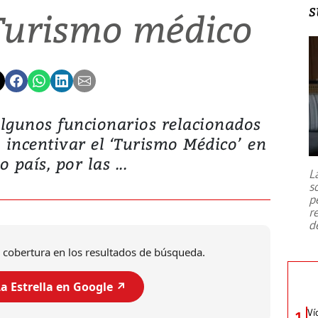
s
urismo médico
 algunos funcionarios relacionados
incentivar el ‘Turismo Médico’ en
 país, por las ...
L
s
p
r
d
 cobertura en los resultados de búsqueda.
a Estrella en Google ↗️
Ví
1