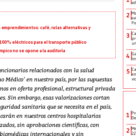
ad
Ma
2
ev
Po
 emprendimientos: café, rutas alternativas y
Ca
3
pr
100% eléctricos para el transporte público
un
ímpico no se opone a la auditoría
Ga
4
lo
uncionarios relacionados con la salud
Ca
5
en
o Médico’ en nuestro país, por las supuestas
vi
os en oferta profesional, estructural privada
es. Sin embargo, esas valorizaciones cortan
guridad sanitaria que se necesita en el país,
Pr
1
icarán en nuestros centros hospitalarios
De
ados, sin aprobaciones científicas, con
Me
2
biomédicas internacionales y sin
22