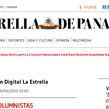
.8°C | PANAMÁ
MÍA
DEPORTES
VIDA Y CULTURA
OPINIÓN
MULTIMEDIA
timas Noticias
La Llorona
Venezuela
José Raúl Mulino
Asamblea Na
n Digital La Estrella
V
6/06/2010 02:00
‘
c
OLUMNISTAS
s