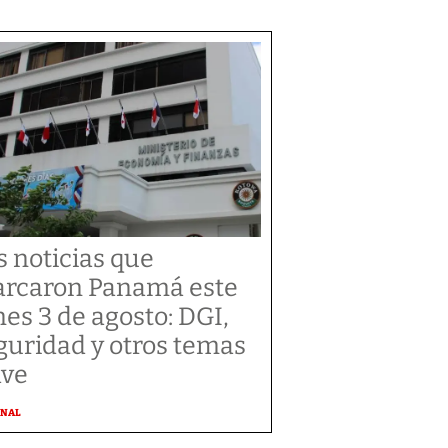
s noticias que
rcaron Panamá este
nes 3 de agosto: DGI,
guridad y otros temas
ave
ONAL