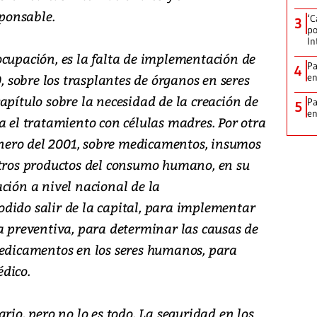
sponsable.
‘C
3
po
In
ocupación, es la falta de implementación de
Pa
4
0, sobre los trasplantes de órganos en seres
e
apítulo sobre la necesidad de la creación de
Pa
5
e
a el tratamiento con células madres. Por otra
 enero del 2001, sobre medicamentos, insumos
otros productos del consumo humano, en su
ción a nivel nacional de la
dido salir de la capital, para implementar
a preventiva, para determinar las causas de
medicamentos en los seres humanos, para
dico.
rio, pero no lo es todo. La seguridad en los