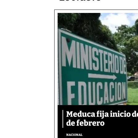
Meduca fija inicio d
de febrero
NACIONAL