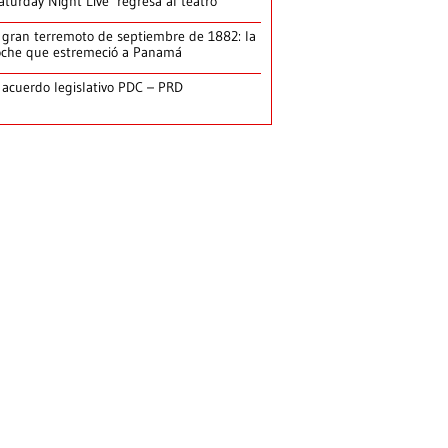
aturday Night Live’ regresa al teatro
 gran terremoto de septiembre de 1882: la
che que estremeció a Panamá
 acuerdo legislativo PDC – PRD