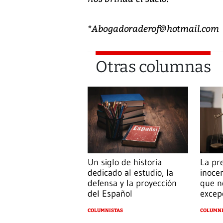
*Abogadoraderof@hotmail.com
Otras columnas
Un siglo de historia
La pr
dedicado al estudio, la
inoce
defensa y la proyección
que n
del Español
excep
COLUMNISTAS
COLUMNI