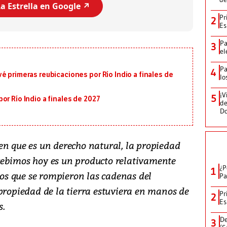
a Estrella en Google ↗️
Pr
2
Es
Pa
3
el
Pa
4
é primeras reubicaciones por Río Indio a finales de
lo
¡V
5
or Río Indio a finales de 2027
de
D
en que es un derecho natural, la propiedad
cebimos hoy es un producto relativamente
¿P
1
glos que se rompieron las cadenas del
Pa
propiedad de la tierra estuviera en manos de
Pr
2
Es
s.
De
3