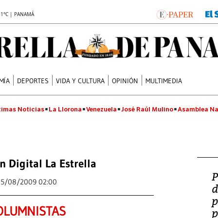
.1°C | PANAMÁ
MÍA
DEPORTES
VIDA Y CULTURA
OPINIÓN
MULTIMEDIA
timas Noticias
La Llorona
Venezuela
José Raúl Mulino
Asamblea Na
n Digital La Estrella
P
15/08/2009 02:00
d
p
OLUMNISTAS
p