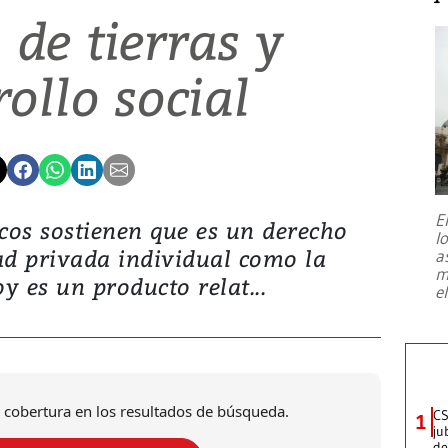
a de tierras y
ollo social
E
cos sostienen que es un derecho
l
ad privada individual como la
a
m
 es un producto relat...
e
 cobertura en los resultados de búsqueda.
CS
1
ju
de