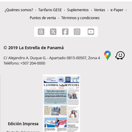
¿Quiénes somos?
Tarifario GESE
Suplementos
Ventas
e-Paper
Puntos de venta
Términos y condiciones
© 2019 La Estrella de Panamá
C/ Alejandro A. Duque G. - Apartado 0815-00507, Zona 4
Teléfono: +507 204-0000
Edición Impresa