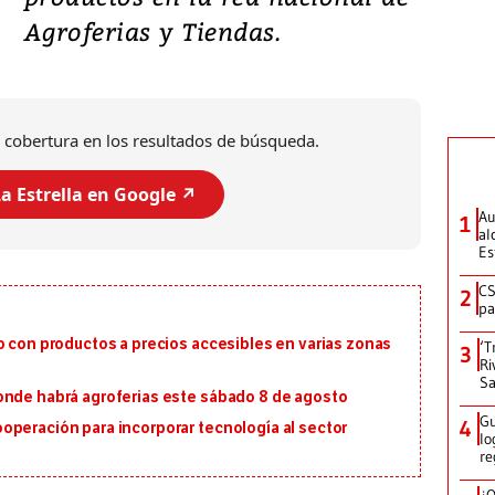
Agroferias y Tiendas.
 cobertura en los resultados de búsqueda.
a Estrella en Google ↗️
Au
1
al
Es
CS
2
pa
o con productos a precios accesibles en varias zonas
‘T
3
Ri
Sa
onde habrá agroferias este sábado 8 de agosto
Gu
4
operación para incorporar tecnología al sector
lo
re
¿Q