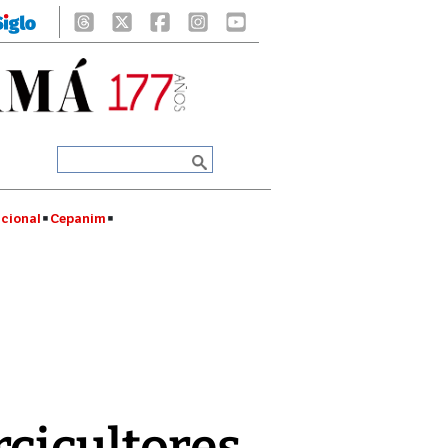
cional
Cepanim
rcicultores