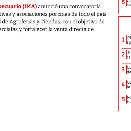
5
su
pecuario (IMA)
anunció una convocatoria
tivas y asociaciones porcinas de todo el país
 de Agroferias y Tiendas, con el objetivo de
iales y fortalecer la venta directa de
IM
1
ag
‘N
2
ca
Cu
3
de
Co
4
la
Nu
5
is