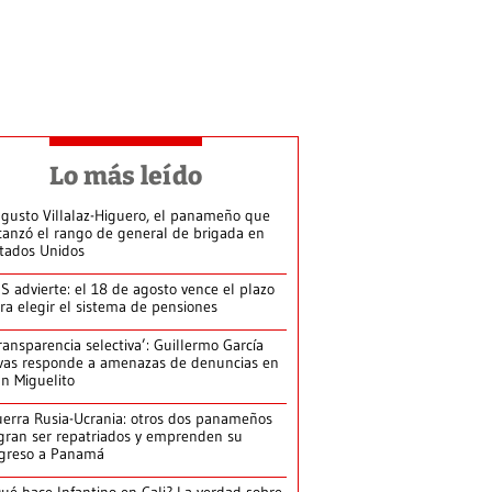
Lo más leído
gusto Villalaz-Higuero, el panameño que
canzó el rango de general de brigada en
tados Unidos
S advierte: el 18 de agosto vence el plazo
ra elegir el sistema de pensiones
ransparencia selectiva’: Guillermo García
vas responde a amenazas de denuncias en
n Miguelito
erra Rusia-Ucrania: otros dos panameños
gran ser repatriados y emprenden su
greso a Panamá
ué hace Infantino en Cali? La verdad sobre