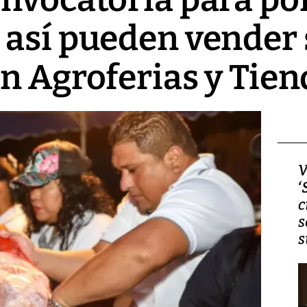
 así pueden vender 
n Agroferias y Tien
Video, Japón: Terremoto
V
deja heridos y graves
‘
daños en Kumamoto
c
s
s