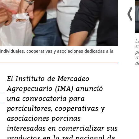
Un fuerte terremoto de magnitud
7,1 se registró este martes 28 de
julio en la prefectura de Kumamoto,
L
al sur de Japón, provocando una
s
emergencia de gran
...
 individuales, cooperativas y asociaciones dedicadas a la
p
r
d
El Instituto de Mercadeo
Agropecuario (IMA) anunció
una convocatoria para
porcicultores, cooperativas y
asociaciones porcinas
interesadas en comercializar sus
productos en la red nacional de