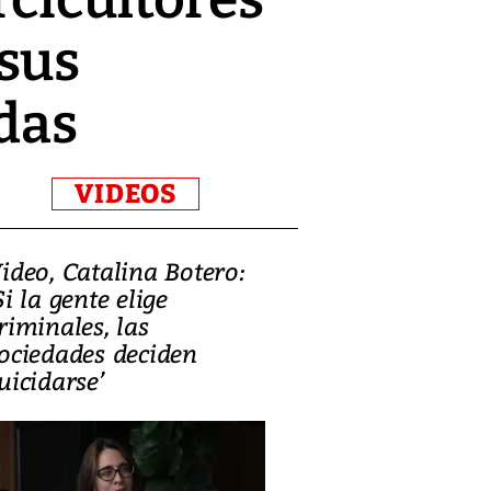
sus
das
VIDEOS
ideo, Catalina Botero:
Video: Lula la
Si la gente elige
candidatura 
riminales, las
promesas de i
ociedades deciden
en defensa, ed
uicidarse’
tierras raras