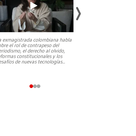
a exmagistrada colombiana habla
Entre recuerdos y es
obre el rol de contrapeso del
referencias hacia sus
eriodismo, el derecho al olvido,
presidente de Brasil,
eformas constitucionales y los
da Silva, oficializó 
esafíos de nuevas tecnologías
...
candidatura
...