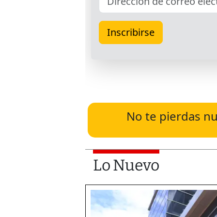
No te pierdas nu
Lo Nuevo