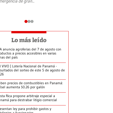
mergencia de gran
...
en Jerusalén Oeste, 
perteneció hasta
...
Lo más leído
A anuncia agroferias del 7 de agosto con
oductos a precios accesibles en varias
nas del país
 VIVO | Lotería Nacional de Panamá -
sultados del sorteo de este 5 de agosto de
026
ben precios de combustibles en Panamá:
ésel aumenta $0.26 por galón
sta Rica propone arbitraje especial a
namá para destrabar litigio comercial
esentan ley para prohibir gastos y
ivilegios a funcionarios