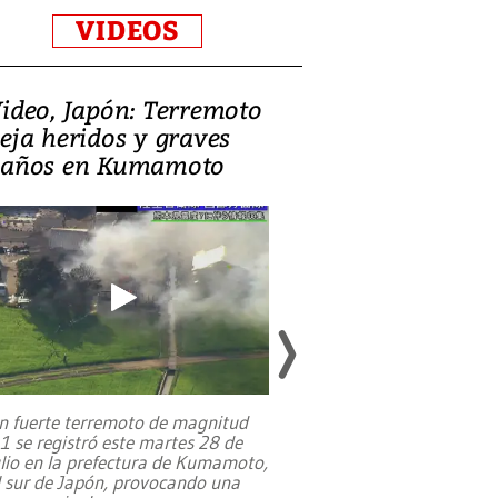
VIDEOS
ideo, Japón: Terremoto
Israel regala 
eja heridos y graves
nueva embaja
años en Kumamoto
Jerusalén sob
familias pales
n fuerte terremoto de magnitud
,1 se registró este martes 28 de
Estados Unidos ha a
ulio en la prefectura de Kumamoto,
un dólar y durante 9
l sur de Japón, provocando una
el terreno para su 