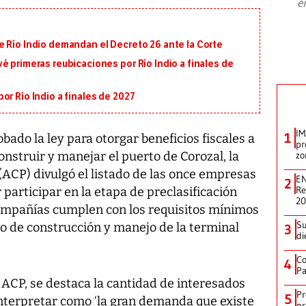
e
plan para modernizar la institución
e Río Indio demandan el Decreto 26 ante la Corte
é primeras reubicaciones por Río Indio a finales de
or Río Indio a finales de 2027
IM
1
bado la ley para otorgar beneficios fiscales a
pr
construir y manejar el puerto de Corozal, la
zo
ACP) divulgó el listado de las once empresas
EN
2
Re
participar en la etapa de preclasificación
2
mpañías cumplen con los requisitos mínimos
Su
to de construcción y manejo de la terminal
3
di
Co
4
Pa
 ACP, se destaca la cantidad de interesados
Pr
5
interpretar como ‘la gran demanda que existe
pr