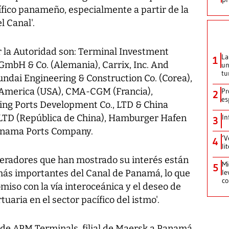
acífico panameño, especialmente a partir de la
l Canal'.
la Autoridad son: Terminal Investment
La
1
GmbH & Co. (Alemania), Carrix, Inc. And
un
tu
yundai Engineering & Construction Co. (Corea),
America (USA), CMA-CGM (Francia),
Pr
2
es
ing Ports Development Co., LTD & China
LTD (República de China), Hamburger Hafen
In
3
Panama Ports Company.
‘V
4
li
peradores que han mostrado su interés están
Mi
5
 más importantes del Canal de Panamá, lo que
le
co
iso con la vía interoceánica y el deseo de
aria en el sector pacífico del istmo'.
 de APM Terminals, filial de Maersk a Panamá,