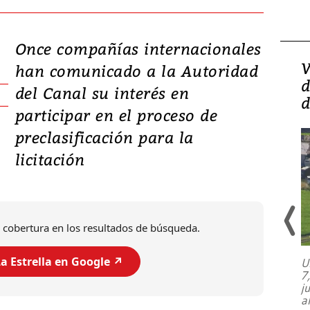
Once compañías internacionales
Isidro Carbonell,
V
han comunicado a la Autoridad
director de la Lotería:
d
del Canal su interés en
‘Vamos a ser más
d
participar en el proceso de
transparentes, tengan fe
preclasificación para la
licitación
 cobertura en los resultados de búsqueda.
a Estrella en Google ↗️
U
7
El director de la Lotería Nacional de
j
Beneficencia habla de la lotería
a
clandestina, auditorías internas y su