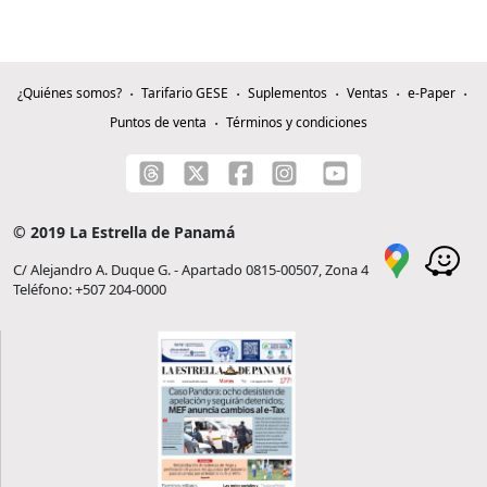
¿Quiénes somos?
Tarifario GESE
Suplementos
Ventas
e-Paper
Puntos de venta
Términos y condiciones
© 2019 La Estrella de Panamá
C/ Alejandro A. Duque G. - Apartado 0815-00507, Zona 4
Teléfono: +507 204-0000