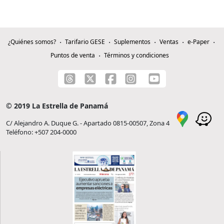
¿Quiénes somos?
Tarifario GESE
Suplementos
Ventas
e-Paper
Puntos de venta
Términos y condiciones
© 2019 La Estrella de Panamá
C/ Alejandro A. Duque G. - Apartado 0815-00507, Zona 4
Teléfono: +507 204-0000