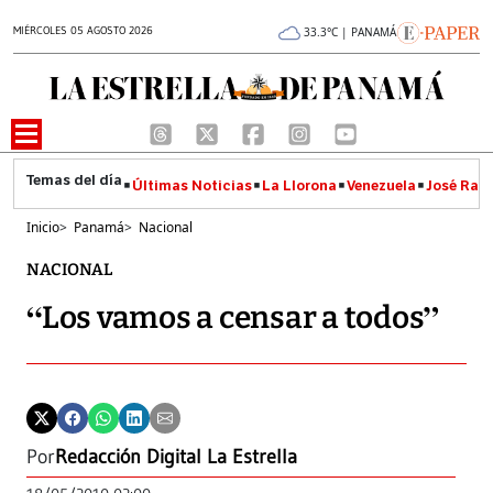
MIÉRCOLES 05 AGOSTO 2026
33.3°C | PANAMÁ
Últimas Noticias
La Llorona
Venezuela
José Raúl
Inicio
>
Panamá
>
Nacional
NACIONAL
“Los vamos a censar a todos”
Por
Redacción Digital La Estrella