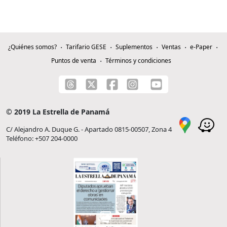
¿Quiénes somos?
Tarifario GESE
Suplementos
Ventas
e-Paper
Puntos de venta
Términos y condiciones
© 2019 La Estrella de Panamá
C/ Alejandro A. Duque G. - Apartado 0815-00507, Zona 4
Teléfono: +507 204-0000