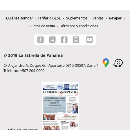
¿Quiénes somos?
Tarifario GESE
Suplementos
Ventas
e-Paper
Puntos de venta
Términos y condiciones
© 2019 La Estrella de Panamá
C/ Alejandro A. Duque G. - Apartado 0815-00507, Zona 4
Teléfono: +507 204-0000