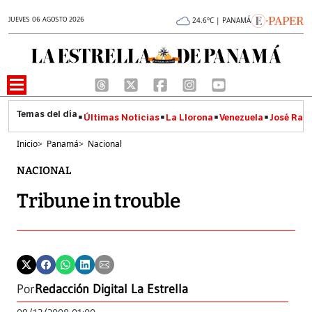
JUEVES 06 AGOSTO 2026
24.6°C | PANAMÁ
Últimas Noticias
La Llorona
Venezuela
José Raúl
Inicio
>
Panamá
>
Nacional
NACIONAL
Tribune in trouble
Por
Redacción Digital La Estrella