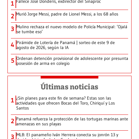
Fallece José Donderis, exdirector del Sinaproc
1
Murió Jorge Messi, padre de Lionel Messi, a los 68 años
2
Mulino rechaza el nuevo modelo de Policía Municipal: ‘Ojalá
3
se tumbe eso’
Pirámide de Lotería de Panamá | sorteo de este 9 de
4
agosto de 2026, según la IA
Ordenan detención provisional de adolescente por presunta
5
posesión de arma en colegio
Últimas noticias
¿Sin planes para este fin de semana? Estas son las
1
actividades que ofrecen Bocas del Toro, Chiriquí y Los
Santos
Panamá refuerza la protección de las tortugas marinas ante
2
amenazas en sus playas
MLB: El panameño Iván Herrera conecta su jonrón 13 y
3