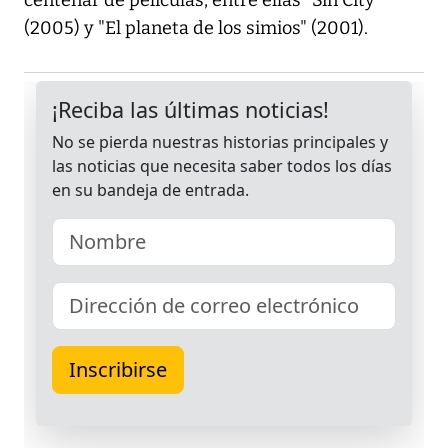
centenar de películas, entre ellas "Sin City"
(2005) y "El planeta de los simios" (2001).