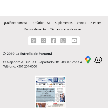
¿Quiénes somos?
Tarifario GESE
Suplementos
Ventas
e-Paper
Puntos de venta
Términos y condiciones
© 2019 La Estrella de Panamá
C/ Alejandro A. Duque G. - Apartado 0815-00507, Zona 4
Teléfono: +507 204-0000