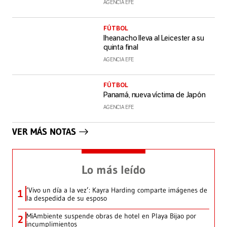
AGENCIA EFE
FÚTBOL
Iheanacho lleva al Leicester a su
quinta final
AGENCIA EFE
FÚTBOL
Panamá, nueva víctima de Japón
AGENCIA EFE
VER MÁS NOTAS
Lo más leído
‘Vivo un día a la vez’: Kayra Harding comparte imágenes de
1
la despedida de su esposo
MiAmbiente suspende obras de hotel en Playa Bijao por
2
incumplimientos