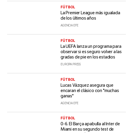
FÚTBOL
La Premier League más igualada
de los últimos años
AGENCIA EFE
FÚTBOL
La UEFA lanza un programa para
observar si es seguro volver a las
gradas de pie en los estadios
EUROPA PRESS
FÚTBOL
Lucas Vázquez asegura que
encaran el clásico con "muchas
ganas"
AGENCIA EFE
FÚTBOL
0-6. El Barça apabulla al Inter de
Miami en su segundo test de