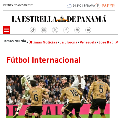
VIERNES 07 AGOSTO 2026
24.8°C | PANAMÁ
Últimas Noticias
La Llorona
Venezuela
José Raúl 
Fútbol Internacional