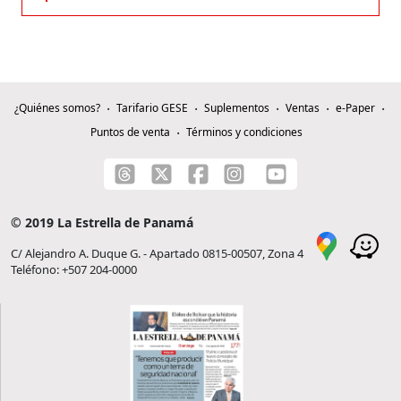
¿Quiénes somos?
Tarifario GESE
Suplementos
Ventas
e-Paper
Puntos de venta
Términos y condiciones
© 2019 La Estrella de Panamá
C/ Alejandro A. Duque G. - Apartado 0815-00507, Zona 4
Teléfono: +507 204-0000