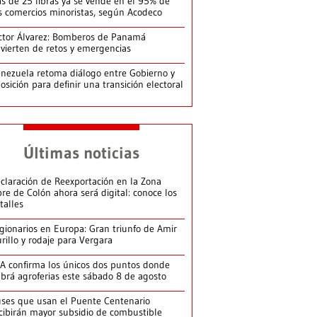
s de 25 libras ya se vende en el 95% de
s comercios minoristas, según Acodeco
ctor Álvarez: Bomberos de Panamá
vierten de retos y emergencias
nezuela retoma diálogo entre Gobierno y
osición para definir una transición electoral
Últimas noticias
claración de Reexportación en la Zona
bre de Colón ahora será digital: conoce los
talles
gionarios en Europa: Gran triunfo de Amir
rillo y rodaje para Vergara
A confirma los únicos dos puntos donde
brá agroferias este sábado 8 de agosto
ses que usan el Puente Centenario
cibirán mayor subsidio de combustible