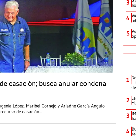
Ga
3
lo
Ví
4
ad
Ve
5
op
De
1
Li
o de casación; busca anular condena
de
Le
2
Mu
ugenia López, Maribel Cornejo y Ariadne García Angulo
 recurso de casación
...
IM
3
ha
Bu
4
re