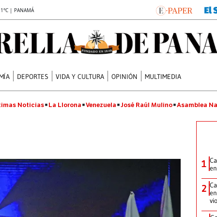
.1°C | PANAMÁ
MÍA
DEPORTES
VIDA Y CULTURA
OPINIÓN
MULTIMEDIA
timas Noticias
La Llorona
Venezuela
José Raúl Mulino
Asamblea Na
Ca
1
en
Ca
2
en
vi