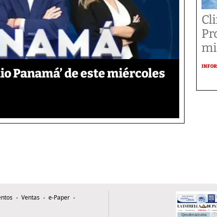
Cl
Pr
mi
INFOR
io Panamá’ de este miércoles
ntos
Ventas
e-Paper