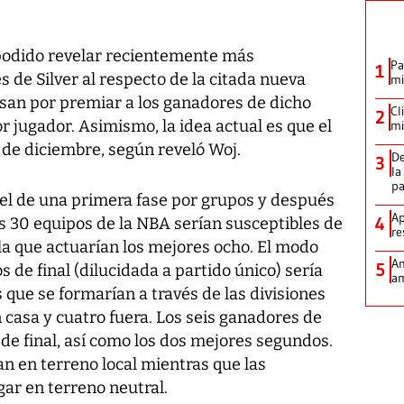
podido revelar recientemente más
Pa
1
s de Silver al respecto de la citada nueva
mi
san por premiar a los ganadores de dicho
Cl
2
r jugador. Asimismo, la idea actual es que el
mi
 de diciembre, según reveló Woj.
De
3
la
p
 el de una primera fase por grupos y después
Ap
4
Los 30 equipos de la NBA serían susceptibles de
re
en la que actuarían los mejores ocho. El modo
Am
5
 de final (dilucidada a partido único) sería
am
ue se formarían a través de las divisiones
casa y cuatro fuera. Los seis ganadores de
 de final, así como los dos mejores segundos.
an en terreno local mientras que las
ugar en terreno neutral.