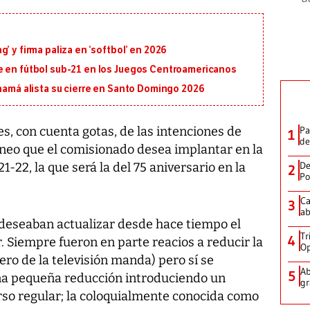
’ y firma paliza en ‘softbol’ en 2026
e en fútbol sub-21 en los Juegos Centroamericanos
anamá alista su cierre en Santo Domingo 2026
s, con cuenta gotas, de las intenciones de
Pa
1
de
rneo que el comisionado desea implantar en la
De
1-22, la que será la del 75 aniversario en la
2
Po
Ca
3
ab
 deseaban actualizar desde hace tiempo el
Tr
4
 Siempre fueron en parte reacios a reducir la
Op
ero de la televisión manda) pero sí se
Ab
5
na pequeña reducción introduciendo un
gr
rso regular; la coloquialmente conocida como