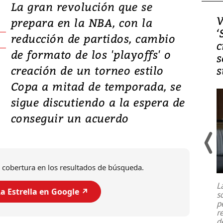
La gran revolución que se
Video, Japón: Terremoto
V
prepara en la NBA, con la
deja heridos y graves
‘
reducción de partidos, cambio
daños en Kumamoto
c
de formato de los 'playoffs' o
s
creación de un torneo estilo
s
Copa a mitad de temporada, se
sigue discutiendo a la espera de
conseguir un acuerdo
Un fuerte terremoto de magnitud
 cobertura en los resultados de búsqueda.
7,1 se registró este martes 28 de
julio en la prefectura de Kumamoto,
L
al sur de Japón, provocando una
a Estrella en Google ↗️
s
emergencia de gran
...
p
r
d