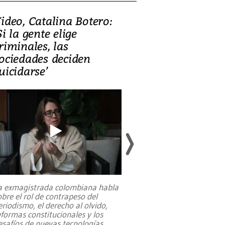
ideo, Catalina Botero:
Video: Lula la
Si la gente elige
candidatura 
riminales, las
promesas de i
ociedades deciden
en defensa, ed
uicidarse’
tierras raras
a exmagistrada colombiana habla
Entre recuerdos y es
obre el rol de contrapeso del
referencias hacia sus
eriodismo, el derecho al olvido,
presidente de Brasil,
eformas constitucionales y los
da Silva, oficializó 
esafíos de nuevas tecnologías
...
candidatura
...