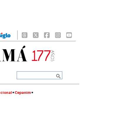
cional
Cepanim