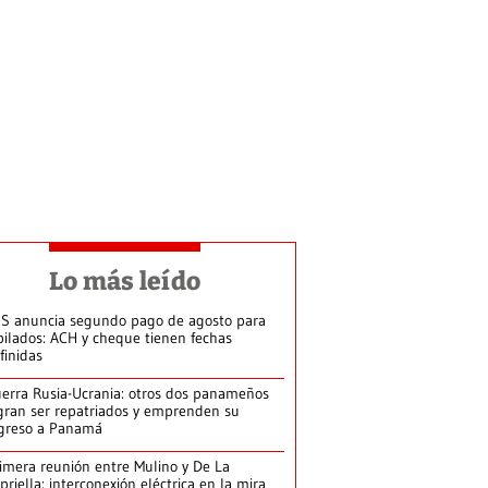
Lo más leído
S anuncia segundo pago de agosto para
bilados: ACH y cheque tienen fechas
finidas
erra Rusia-Ucrania: otros dos panameños
gran ser repatriados y emprenden su
greso a Panamá
imera reunión entre Mulino y De La
priella: interconexión eléctrica en la mira