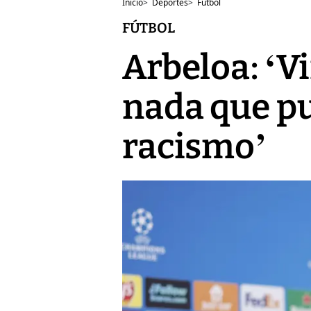
Inicio
>
Deportes
>
Fútbol
FÚTBOL
Arbeloa: ‘V
nada que pu
racismo’