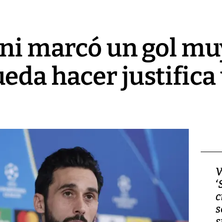
ini marcó un gol mu
eda hacer justifica
Video, Japón: Terremoto
V
deja heridos y graves
‘
daños en Kumamoto
c
s
s