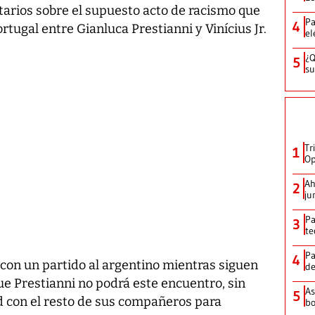
tarios sobre el supuesto acto de racismo que
Pa
4
ortugal entre Gianluca Prestianni y Vinícius Jr.
el
¿Q
5
su
Tr
1
Op
Ah
2
ju
Pa
3
te
Pa
4
on un partido al argentino mientras siguen
de
que Prestianni no podrá este encuentro, sin
As
5
id con el resto de sus compañeros para
bo