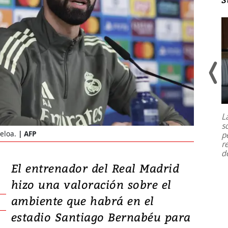
Un fuerte terremoto de magnitud
7,1 se registró este martes 28 de
julio en la prefectura de Kumamoto,
L
al sur de Japón, provocando una
s
emergencia de gran
...
eloa.
AFP
p
r
d
El entrenador del Real Madrid
hizo una valoración sobre el
ambiente que habrá en el
estadio Santiago Bernabéu para