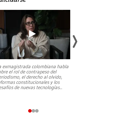
a exmagistrada colombiana habla
Entre recuerdos y es
obre el rol de contrapeso del
referencias hacia sus
eriodismo, el derecho al olvido,
presidente de Brasil,
eformas constitucionales y los
da Silva, oficializó 
esafíos de nuevas tecnologías
...
candidatura
...