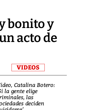
y bonito y
 un acto de
VIDEOS
ideo, Catalina Botero:
Video: Lula la
Si la gente elige
candidatura 
riminales, las
promesas de i
ociedades deciden
en defensa, ed
uicidarse’
tierras raras