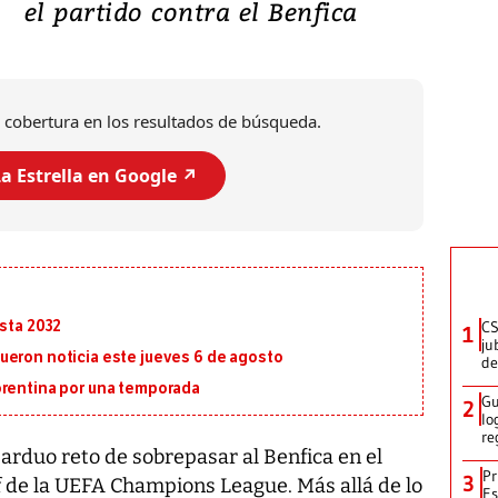
el partido contra el Benfica
 cobertura en los resultados de búsqueda.
a Estrella en Google ↗️
CS
asta 2032
1
ju
ueron noticia este jueves 6 de agosto
de
orentina por una temporada
Gu
2
lo
re
 arduo reto de sobrepasar al Benfica en el
Pr
3
ff de la UEFA Champions League. Más allá de lo
Es