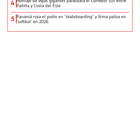
Montaje de vigas gigantes paralizará el Corredor Sur entre
4
Paitilla y Costa del Este
Panamá roza el podio en ‘skateboarding’ y firma paliza en
5
‘softbol’ en 2026