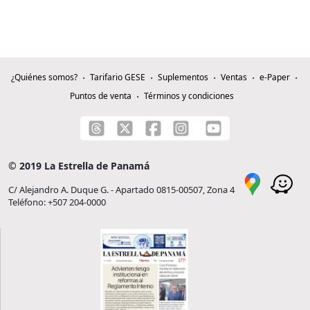
¿Quiénes somos?
Tarifario GESE
Suplementos
Ventas
e-Paper
Puntos de venta
Términos y condiciones
© 2019 La Estrella de Panamá
C/ Alejandro A. Duque G. - Apartado 0815-00507, Zona 4
Teléfono: +507 204-0000