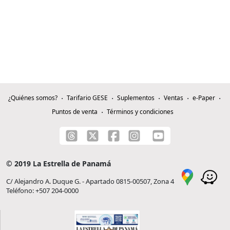
¿Quiénes somos?
Tarifario GESE
Suplementos
Ventas
e-Paper
Puntos de venta
Términos y condiciones
© 2019 La Estrella de Panamá
C/ Alejandro A. Duque G. - Apartado 0815-00507, Zona 4
Teléfono: +507 204-0000