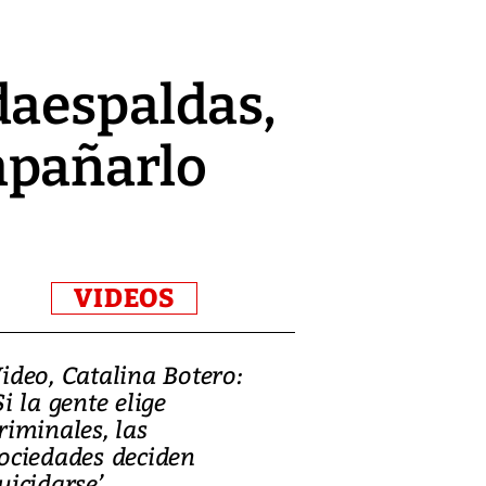
daespaldas,
mpañarlo
VIDEOS
ideo, Catalina Botero:
Video: Lula la
Si la gente elige
candidatura 
riminales, las
promesas de i
ociedades deciden
en defensa, ed
uicidarse’
tierras raras