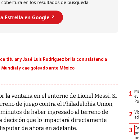
 cobertura en los resultados de búsqueda.
a Estrella en Google ↗️
e titular y José Luis Rodríguez brilla con asistencia
l Mundial y cae goleado ante México
Ma
1
 la ventana en el entorno de Lionel Messi. Si
ev
Po
erreno de juego contra el Philadelphia Union,
s minutos de haber ingresado al terreno de
Ví
2
ad
una decisión que lo impactará directamente
disputar de ahora en adelante.
Ca
3
pr
un