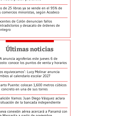
s de 25 libras ya se vende en el 95% de
s comercios minoristas, según Acodeco
centes de Colón denuncian fallos
ntradictorios y desacato de órdenes de
integro
Últimas noticias
A anuncia agroferias este jueves 6 de
osto: conoce los puntos de venta y horarios
os equivocamos’: Lucy Molinar anuncia
mbios al calendario escolar 2027
arto Puente: colocan 1,600 metros cúbicos
 concreto en una de sus torres
alición Vamos: Juan Diego Vásquez aclara
 situación de la bancada independiente
eva conexión aérea acercará a Panamá con
la Margarita a partir de noviembre