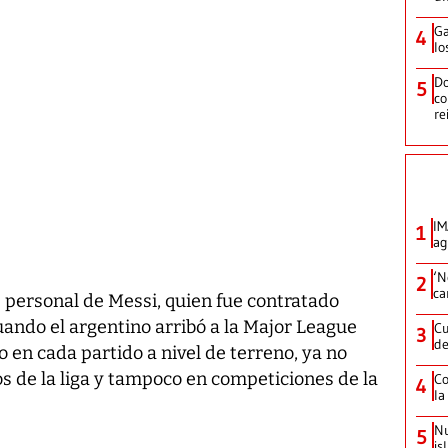
Ga
4
lo
Do
5
co
re
IM
1
ag
‘N
2
ca
personal de Messi, quien fue contratado
ando el argentino arribó a la Major League
Cu
3
de
en cada partido a nivel de terreno, ya no
s de la liga y tampoco en competiciones de la
Co
4
la
Nu
5
is