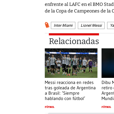
enfrente al LAFC en el BMO Stadi
de la Copa de Campeones de la 
Inter Miami
Lionel Messi
Ya
Relacionadas
Messi reacciona en redes
Dibu M
tras goleada de Argentina
retiro
a Brasil: ‘Siempre
Argent
hablando con fútbol’
Mundi
FÚTBOL
FÚTBOL