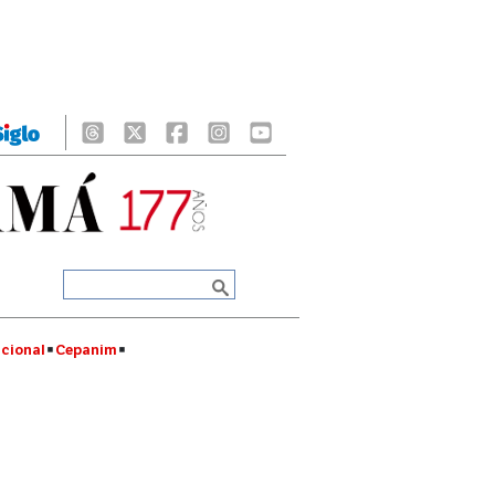
cional
Cepanim