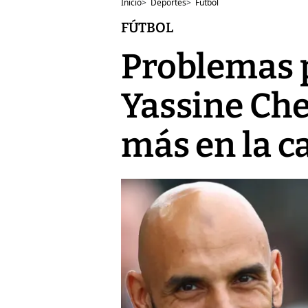
Inicio
>
Deportes
>
Fútbol
FÚTBOL
Problemas p
Yassine Ch
más en la c