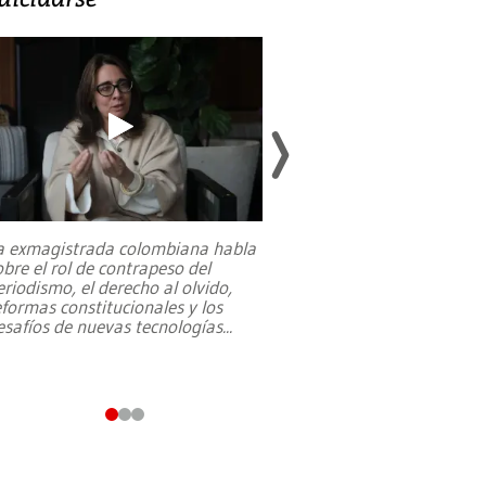
a exmagistrada colombiana habla
Entre recuerdos y es
obre el rol de contrapeso del
referencias hacia sus
eriodismo, el derecho al olvido,
presidente de Brasil,
eformas constitucionales y los
da Silva, oficializó 
esafíos de nuevas tecnologías
...
candidatura
...