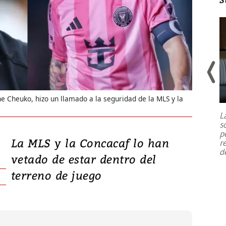
Un fuerte terremoto de magnitud
7,1 se registró este martes 28 de
e Cheuko, hizo un llamado a la seguridad de la MLS y la
julio en la prefectura de Kumamoto,
L
al sur de Japón, provocando una
s
emergencia de gran
...
p
La MLS y la Concacaf lo han
r
d
vetado de estar dentro del
terreno de juego