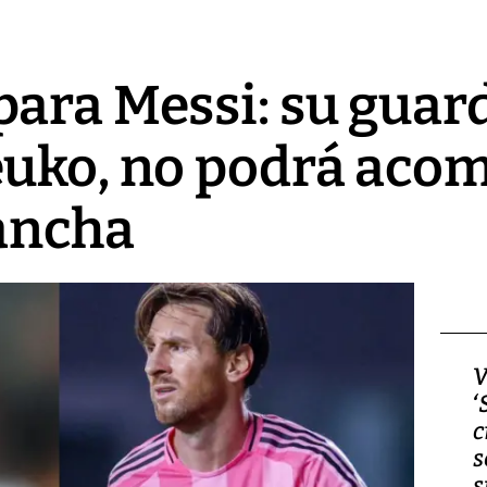
ara Messi: su guar
euko, no podrá aco
ancha
Video, Japón: Terremoto
V
deja heridos y graves
‘
daños en Kumamoto
c
s
s