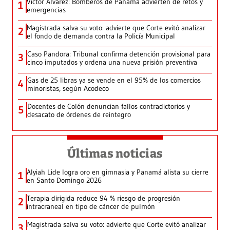
Víctor Álvarez: Bomberos de Panamá advierten de retos y
1
emergencias
Magistrada salva su voto: advierte que Corte evitó analizar
2
el fondo de demanda contra la Policía Municipal
Caso Pandora: Tribunal confirma detención provisional para
3
cinco imputados y ordena una nueva prisión preventiva
Gas de 25 libras ya se vende en el 95% de los comercios
4
minoristas, según Acodeco
Docentes de Colón denuncian fallos contradictorios y
5
desacato de órdenes de reintegro
Últimas noticias
Alyiah Lide logra oro en gimnasia y Panamá alista su cierre
1
en Santo Domingo 2026
Terapia dirigida reduce 94 % riesgo de progresión
2
intracraneal en tipo de cáncer de pulmón
Magistrada salva su voto: advierte que Corte evitó analizar
3