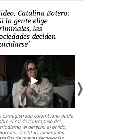
ideo, Catalina Botero:
Video: Lula la
Si la gente elige
candidatura 
riminales, las
promesas de i
ociedades deciden
en defensa, ed
uicidarse’
tierras raras
a exmagistrada colombiana habla
Entre recuerdos y es
obre el rol de contrapeso del
referencias hacia sus
eriodismo, el derecho al olvido,
presidente de Brasil,
eformas constitucionales y los
da Silva, oficializó 
esafíos de nuevas tecnologías
...
candidatura
...