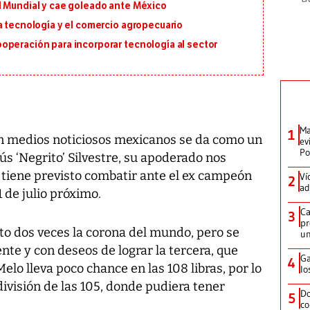
l Mundial y cae goleado ante México
a tecnología y el comercio agropecuario
operación para incorporar tecnología al sector
Ma
1
 medios noticiosos mexicanos se da como un
ev
Po
s ‘Negrito’ Silvestre, su apoderado nos
tiene previsto combatir ante el ex campeón
Ví
2
ad
1 de julio próximo.
Ca
3
pr
ito dos veces la corona del mundo, pero se
un
te y con deseos de lograr la tercera, que
Ga
4
 Melo lleva poco chance en las 108 libras, por lo
lo
división de las 105, donde pudiera tener
Do
5
co