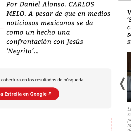
Por Daniel Alonso. CARLOS
Video, Japón: Terremoto
V
MELO. A pesar de que en medios
deja heridos y graves
‘
noticiosos mexicanos se da
daños en Kumamoto
c
como un hecho una
s
confrontación con Jesús
s
‘Negrito’...
 cobertura en los resultados de búsqueda.
a Estrella en Google ↗️
Un fuerte terremoto de magnitud
7,1 se registró este martes 28 de
julio en la prefectura de Kumamoto,
L
al sur de Japón, provocando una
s
emergencia de gran
...
p
r
d