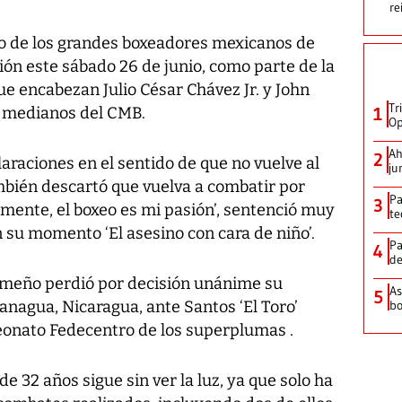
re
e los grandes boxeadores mexicanos de
ción este sábado 26 de junio, como parte de la
ue encabezan Julio César Chávez Jr. y John
Tr
s medianos del CMB.
1
Op
Ah
2
araciones en el sentido de que no vuelve al
ju
mbién descartó que vuelva a combatir por
Pa
3
mente, el boxeo es mi pasión’, sentenció muy
te
n su momento ‘El asesino con cara de niño’.
Pa
4
de
meño perdió por decisión unánime su
As
5
nagua, Nicaragua, ante Santos ‘El Toro’
bo
eonato Fedecentro de los superplumas .
e 32 años sigue sin ver la luz, ya que solo ha