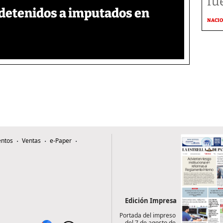
fu
detenidos a imputados en
NACI
ntos
Ventas
e-Paper
Edición Impresa
Portada del impreso
del 7 de agosto de