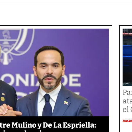
Pa
at
el
NACI
re Mulino y De La Espriella: