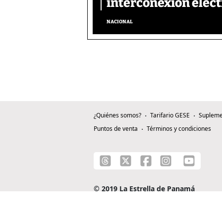
interconexión eléct
NACIONAL
¿Quiénes somos?
Tarifario GESE
Supleme
Puntos de venta
Términos y condiciones
© 2019 La Estrella de Panamá
C/ Alejandro A. Duque G. - Apartado 0815-0
Teléfono: +507 204-0000