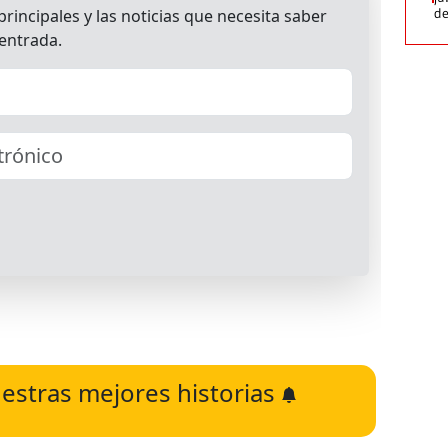
de
estras mejores historias