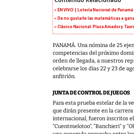
EN VIVO | Lotería Nacional de Panamá 
De no gustarle las matemáticas a ganar
Clásico Nacional: Plaza Amador y Tauro
PANAMÁ. Una nómina de 25 ejem
competencias del próximo domingo
orden de llegada, a nuestros rep
celebrarse los días 22 y 23 de a
anfitrión.
JUNTA DE CONTROL DE JUEGOS
Para esta prueba estelar de la v
que dirán presente en la carrer
internacional, fueron inscritos 
“Cuentmelotoo”, “Banchieri” y “O
una esperada revancha entre los