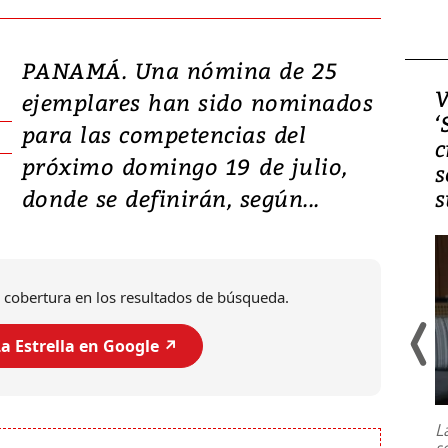
PANAMÁ. Una nómina de 25
Video, Japón: Terremoto
V
ejemplares han sido nominados
deja heridos y graves
‘
para las competencias del
daños en Kumamoto
c
próximo domingo 19 de julio,
s
donde se definirán, según...
s
 cobertura en los resultados de búsqueda.
a Estrella en Google ↗️
Un fuerte terremoto de magnitud
7,1 se registró este martes 28 de
julio en la prefectura de Kumamoto,
L
al sur de Japón, provocando una
s