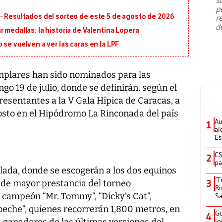
emergencia de gran
...
p
- Resultados del sorteo de este 5 de agosto de 2026
r
d
 medallas: la historia de Valentina Lopera
 se vuelven a ver las caras en la LPF
plares han sido nominados para las
 19 de julio, donde se definirán, según el
resentantes a la V Gala Hípica de Caracas, a
gosto en el Hipódromo La Rinconada del país
Au
1
al
Es
CS
2
pa
elada, donde se escogerán a los dos equinos
‘T
3
a de mayor prestancia del torneo
Ri
el campeón “Mr. Tommy”, “Dicky’s Cat”,
Sa
beche”, quienes recorrerán 1,800 metros, en
Gu
4
 ganadores de las últimas versiones del
lo