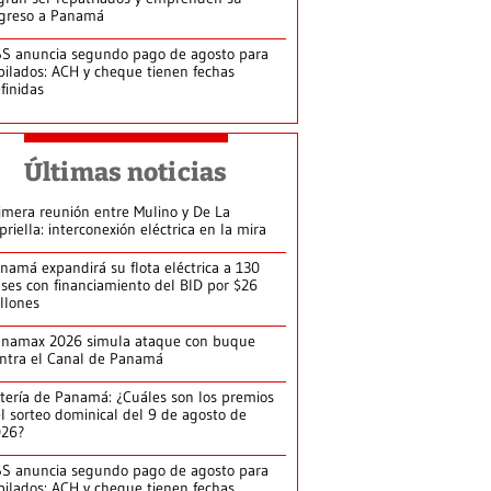
greso a Panamá
S anuncia segundo pago de agosto para
bilados: ACH y cheque tienen fechas
finidas
Últimas noticias
imera reunión entre Mulino y De La
priella: interconexión eléctrica en la mira
namá expandirá su flota eléctrica a 130
ses con financiamiento del BID por $26
llones
anamax 2026 simula ataque con buque
ntra el Canal de Panamá
tería de Panamá: ¿Cuáles son los premios
l sorteo dominical del 9 de agosto de
026?
S anuncia segundo pago de agosto para
bilados: ACH y cheque tienen fechas