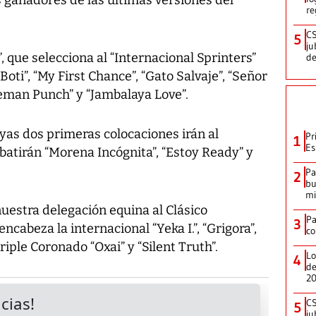
re
CS
5
ju
, que selecciona al “Internacional Sprinters”
de
Boti”, “My First Chance”, “Gato Salvaje”, “Señor
iseman Punch” y “Jambalaya Love”.
yas dos primeras colocaciones irán al
Pr
1
Es
 batirán “Morena Incógnita”, “Estoy Ready” y
Pa
2
bu
mi
uestra delegación equina al Clásico
P
3
encabeza la internacional “Yeka I.”, “Grigora”,
co
Triple Coronado “Oxai” y “Silent Truth”.
Lo
4
de
2
CS
5
ju