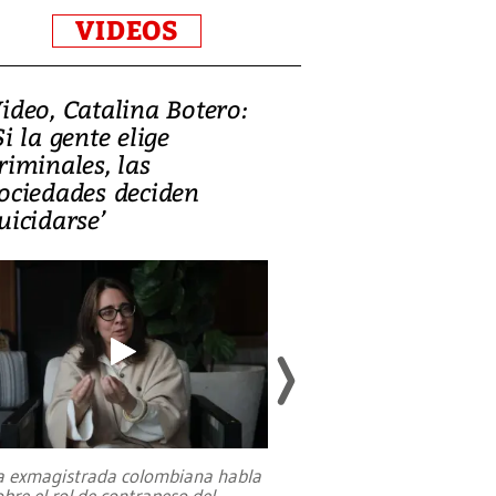
VIDEOS
ideo, Catalina Botero:
Video: Lula la
Si la gente elige
candidatura 
riminales, las
promesas de i
ociedades deciden
en defensa, ed
uicidarse’
tierras raras
a exmagistrada colombiana habla
Entre recuerdos y es
obre el rol de contrapeso del
referencias hacia sus