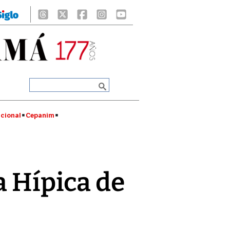
cional
Cepanim
a Hípica de