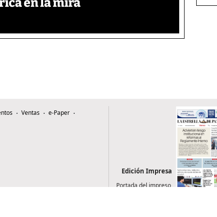
rica en la mira
ntos
Ventas
e-Paper
Edición Impresa
Portada del impreso
del 7 de agosto de
2026
0507, Zona 4