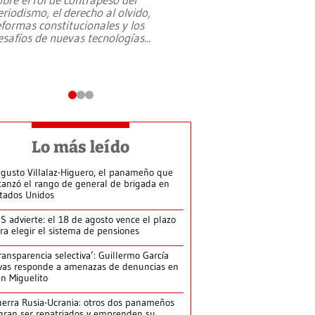
eriodismo, el derecho al olvido,
presidente de Brasil,
eformas constitucionales y los
da Silva, oficializó 
esafíos de nuevas tecnologías
...
candidatura
...
Lo más leído
gusto Villalaz-Higuero, el panameño que
canzó el rango de general de brigada en
tados Unidos
S advierte: el 18 de agosto vence el plazo
ra elegir el sistema de pensiones
ransparencia selectiva’: Guillermo García
vas responde a amenazas de denuncias en
n Miguelito
erra Rusia-Ucrania: otros dos panameños
gran ser repatriados y emprenden su