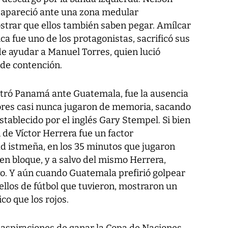
esapareció ante una zona medular
trar que ellos también saben pegar. Amílcar
ca fue uno de los protagonistas, sacrificó sus
de ayudar a Manuel Torres, quien lució
 de contención.
stró Panamá ante Guatemala, fue la ausencia
dores casi nunca jugaron de memoria, sacando
stablecido por el inglés Gary Stempel. Si bien
n de Víctor Herrera fue un factor
ad istmeña, en los 35 minutos que jugaron
en bloque, y a salvo del mismo Herrera,
o. Y aún cuando Guatemala prefirió golpear
tellos de fútbol que tuvieron, mostraron un
o que los rojos.
 aspiraciones de ganar la Copa de Naciones,