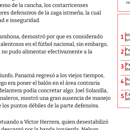
re
emo de la cancha, los costarricenses
es defensivos de la zaga istmeña, la cual
ad e inseguridad.
Ah
Barahona, demostró por que es considerado
1
ju
lentosos en el fútbol nacional, sin embargo,
Pa
2
ca, no pudo alimentar efectivamente a la
te
Pa
3
de
iunfo, Panamá regresó a los viejos tiempos,
As
4
go era poner el balón en el área contraria
bo
delantera podía concretar algo. Joel Solanilla,
Ca
5
analeros, mostró una gran ausencia de manejo
ab
e los puntos débiles de la parte defensiva.
tuando a Víctor Herrera, quien desestabilizó
 descargó por la banda izquierda. Nelson