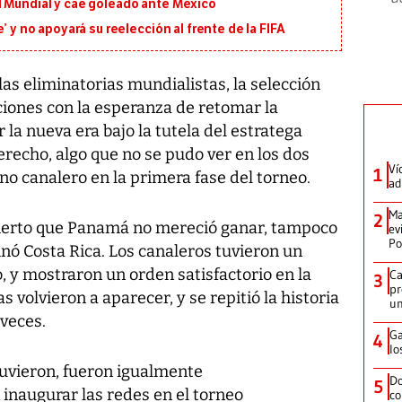
l Mundial y cae goleado ante México
’ y no apoyará su reelección al frente de la FIFA
 las eliminatorias mundialistas, la selección
iones con la esperanza de retomar la
la nueva era bajo la tutela del estratega
erecho, algo que no se pudo ver en los dos
Ví
1
 canalero en la primera fase del torneo.
ad
Ma
2
s cierto que Panamá no mereció ganar, tampoco
ev
Po
inó Costa Rica. Los canaleros tuvieron un
y mostraron un orden satisfactorio en la
Ca
3
pr
 volvieron a aparecer, y se repitió la historia
un
veces.
Ga
4
lo
tuvieron, fueron igualmente
Do
5
inaugurar las redes en el torneo
co