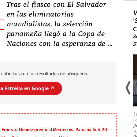
Tras el fiasco con El Salvador
Video, Japón: Terremoto
V
en las eliminatorias
deja heridos y graves
‘
mundialistas, la selección
daños en Kumamoto
c
panameña llegó a la Copa de
s
Naciones con la esperanza de ...
s
 cobertura en los resultados de búsqueda.
a Estrella en Google ↗️
Un fuerte terremoto de magnitud
7,1 se registró este martes 28 de
julio en la prefectura de Kumamoto,
L
al sur de Japón, provocando una
s
emergencia de gran
...
p
 de Ernesto Gómez previo al México vs. Panamá Sub-20
r
d