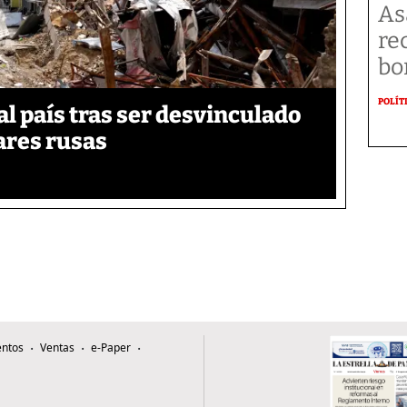
As
re
bo
POLÍT
 país tras ser desvinculado
tares rusas
ntos
Ventas
e-Paper