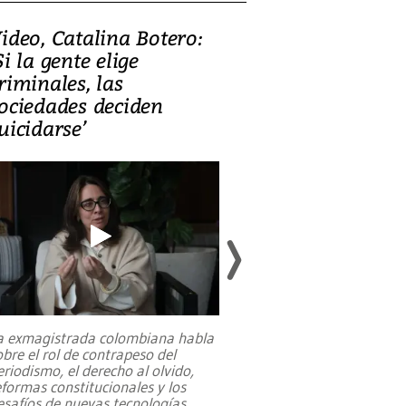
ideo, Catalina Botero:
Video: Lula la
Si la gente elige
candidatura 
riminales, las
promesas de i
ociedades deciden
en defensa, ed
uicidarse’
tierras raras
a exmagistrada colombiana habla
Entre recuerdos y es
obre el rol de contrapeso del
referencias hacia sus
eriodismo, el derecho al olvido,
presidente de Brasil,
eformas constitucionales y los
da Silva, oficializó 
esafíos de nuevas tecnologías
...
candidatura
...