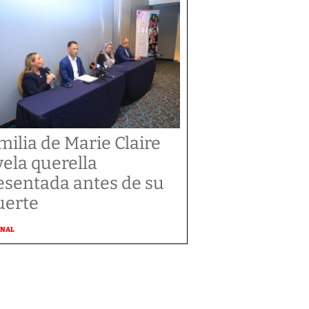
milia de Marie Claire
vela querella
esentada antes de su
erte
ONAL