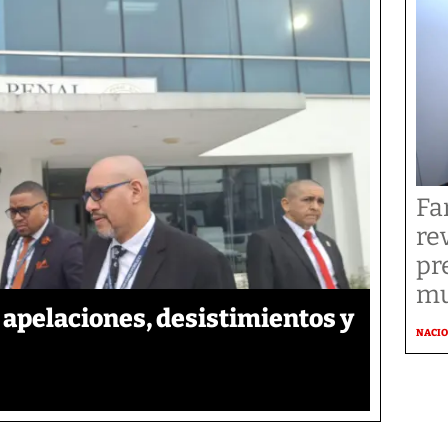
Fa
re
pr
mu
apelaciones, desistimientos y
NACI