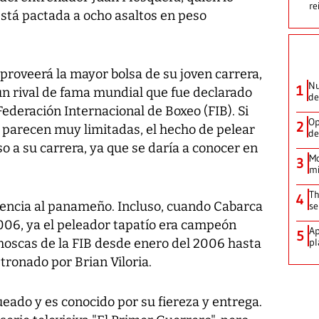
re
 está pactada a ocho asaltos en peso
proveerá la mayor bolsa de su joven carrera,
Nu
1
un rival de fama mundial que fue declarado
de
ederación Internacional de Boxeo (FIB). Si
Op
2
o parecen muy limitadas, el hecho de pelear
de
o a su carrera, ya que se daría a conocer en
Mo
3
mi
Th
4
eriencia al panameño. Incluso, cuando Cabarca
se
006, ya el peleador tapatío era campeón
Ap
5
imoscas de la FIB desde enero del 2006 hasta
pl
tronado por Brian Viloria.
ado y es conocido por su fiereza y entrega.