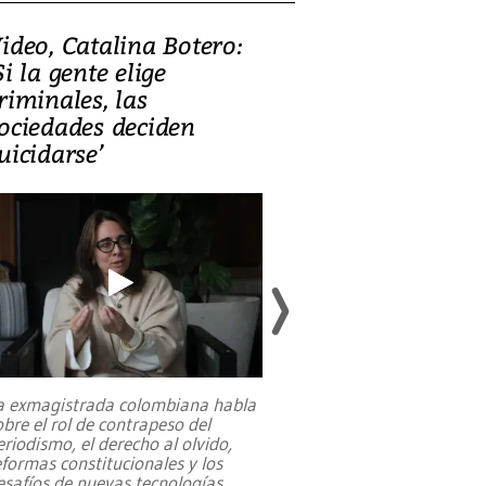
ideo, Catalina Botero:
Video: Lula la
Si la gente elige
candidatura 
riminales, las
promesas de i
ociedades deciden
en defensa, ed
uicidarse’
tierras raras
a exmagistrada colombiana habla
Entre recuerdos y es
obre el rol de contrapeso del
referencias hacia sus
eriodismo, el derecho al olvido,
presidente de Brasil,
eformas constitucionales y los
da Silva, oficializó 
esafíos de nuevas tecnologías
...
candidatura
...