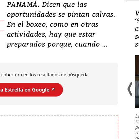
PANAMÁ. Dicen que las
Video, Japón: Terremoto
V
oportunidades se pintan calvas.
deja heridos y graves
‘
En el boxeo, como en otras
daños en Kumamoto
c
actividades, hay que estar
s
preparados porque, cuando ...
s
 cobertura en los resultados de búsqueda.
a Estrella en Google ↗️
Un fuerte terremoto de magnitud
7,1 se registró este martes 28 de
julio en la prefectura de Kumamoto,
L
al sur de Japón, provocando una
s
emergencia de gran
...
p
r
d