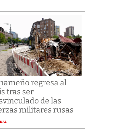
nameño regresa al
ís tras ser
svinculado de las
erzas militares rusas
ONAL