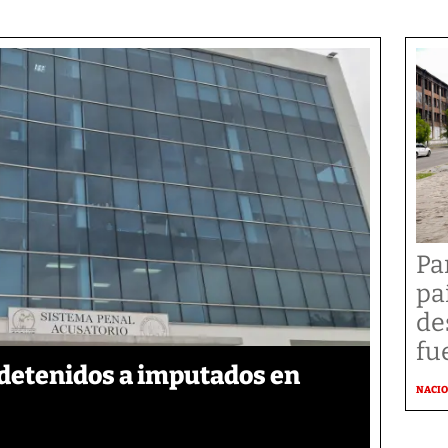
Pa
pa
de
fu
detenidos a imputados en
NACI