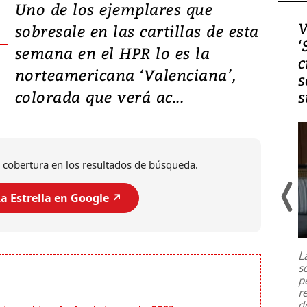
Uno de los ejemplares que
Video, Japón: Terremoto
V
sobresale en las cartillas de esta
deja heridos y graves
‘
semana en el HPR lo es la
daños en Kumamoto
c
norteamericana ‘Valenciana’,
s
colorada que verá ac...
s
 cobertura en los resultados de búsqueda.
a Estrella en Google ↗️
Un fuerte terremoto de magnitud
7,1 se registró este martes 28 de
julio en la prefectura de Kumamoto,
L
al sur de Japón, provocando una
s
emergencia de gran
...
p
r
d