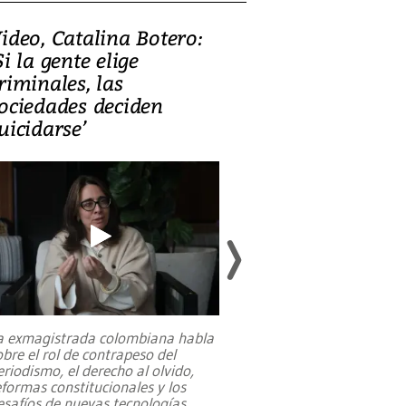
ideo, Catalina Botero:
Video: Lula la
Si la gente elige
candidatura 
riminales, las
promesas de i
ociedades deciden
en defensa, ed
uicidarse’
tierras raras
a exmagistrada colombiana habla
Entre recuerdos y es
obre el rol de contrapeso del
referencias hacia sus
eriodismo, el derecho al olvido,
presidente de Brasil,
eformas constitucionales y los
da Silva, oficializó 
esafíos de nuevas tecnologías
...
candidatura
...