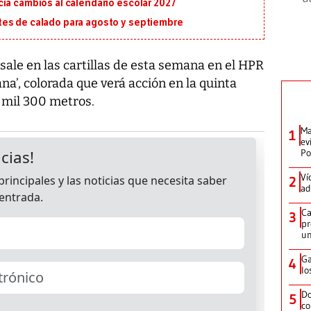
ia cambios al calendario escolar 2027
tes de calado para agosto y septiembre
ale en las cartillas de esta semana en el HPR
na’, colorada que verá acción en la quinta
n mil 300 metros.
Ma
1
ev
Po
Ví
2
ad
Ca
3
pr
un
Ga
4
lo
Do
5
co