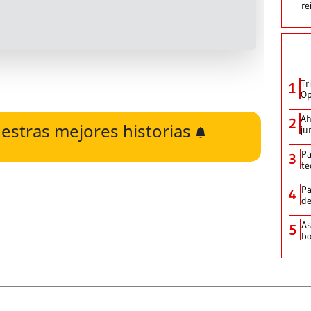
re
Tr
1
Op
Ah
2
estras mejores historias
ju
Pa
3
te
Pa
4
de
As
5
bo