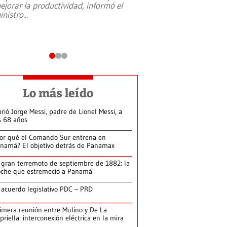
ejorar la productividad, informó el
periodismo, el derech
inistro
...
reformas constitucio
desafíos de nuevas t
Lo más leído
rió Jorge Messi, padre de Lionel Messi, a
s 68 años
or qué el Comando Sur entrena en
namá? El objetivo detrás de Panamax
 gran terremoto de septiembre de 1882: la
che que estremeció a Panamá
 acuerdo legislativo PDC – PRD
imera reunión entre Mulino y De La
priella: interconexión eléctrica en la mira