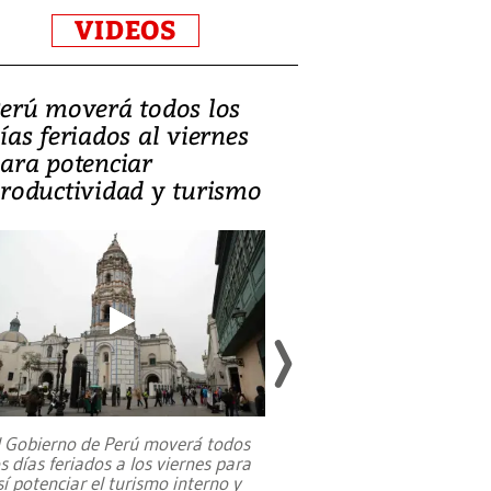
VIDEOS
erú moverá todos los
Video, Catalin
ías feriados al viernes
‘Si la gente el
ara potenciar
criminales, la
roductividad y turismo
sociedades de
suicidarse’
l Gobierno de Perú moverá todos
os días feriados a los viernes para
La exmagistrada co
sí potenciar el turismo interno y
sobre el rol de contr