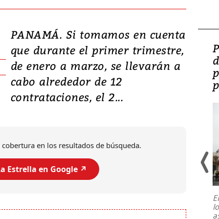
PANAMÁ. Si tomamos en cuenta
Video: Lula lanza su
P
que durante el primer trimestre,
candidatura con
d
de enero a marzo, se llevarán a
promesas de inversión
p
cabo alrededor de 12
en defensa, educación y
p
contrataciones, el 2...
tierras raras
 cobertura en los resultados de búsqueda.
a Estrella en Google ↗️
E
l
Entre recuerdos y escuetas
a
referencias hacia sus adversarios, el