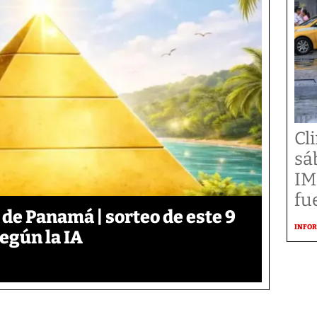
Cl
sá
IM
fu
 de Panamá | sorteo de este 9
INFOR
según la IA