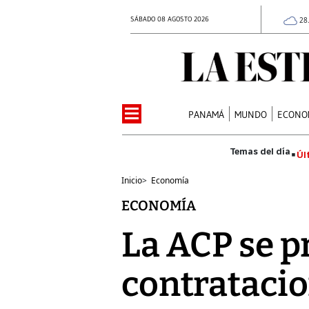
SÁBADO 08 AGOSTO 2026
28
PANAMÁ
MUNDO
ECONO
Úl
Inicio
>
Economía
ECONOMÍA
La ACP se p
contrataci