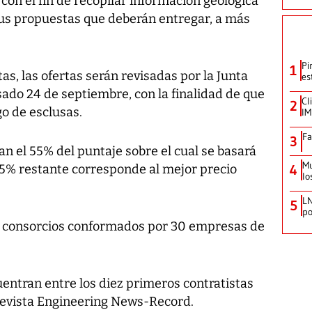
 con el fin de recopilar información geológica
sus propuestas que deberán entregar, a más
Pi
1
s, las ofertas serán revisadas por la Junta
es
sado 24 de septiembre, con la finalidad de que
Cl
2
go de esclusas.
IM
Fa
3
n el 55% del puntaje sobre el cual se basará
Mu
 45% restante corresponde al mejor precio
4
lo
LN
5
po
tro consorcios conformados por 30 empresas de
entran entre los diez primeros contratistas
 revista Engineering News-Record.