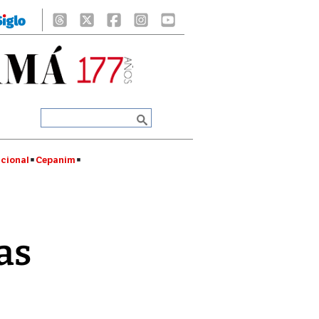
cional
Cepanim
as