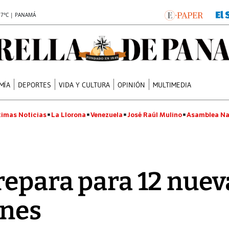
.7°C | PANAMÁ
MÍA
DEPORTES
VIDA Y CULTURA
OPINIÓN
MULTIMEDIA
timas Noticias
La Llorona
Venezuela
José Raúl Mulino
Asamblea Na
repara para 12 nuev
ones