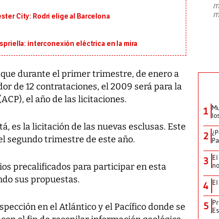
m
presidente de Brasil, Luiz Inácio Lula
m
ter City: Rodri elige al Barcelona
da Silva, oficializó este domingo su
candidatura
...
priella: interconexión eléctrica en la mira
ue durante el primer trimestre, de enero a
dor de 12 contrataciones, el 2009 será para la
CP), el año de las licitaciones.
Mu
1
lo
á, es la licitación de las nuevas esclusas. Este
¿P
2
el segundo trimestre de este año.
Pa
El
3
no
ios precalificados para participar en esta
ando sus propuestas.
El
4
Pr
5
nspección en el Atlántico y el Pacífico donde se
Es