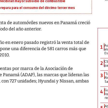
recibirán mayor subsidio de combustible
repara para el consumo del décimo tercer mes
enta de automóviles nuevos en Panamá creció
odo del año anterior.
 en enero pasado registró la venta total de
Au
1
upone una diferencia de 581 carros más que
al
Es
2010.
CS
2
pa
ventas por marca de la Asociación de
‘T
e Panamá (ADAP), las marcas que lideran las
3
Ri
, con 727 unidades; Hyundai y Nissan, ambas
Sa
Gu
4
lo
re
Ab
5