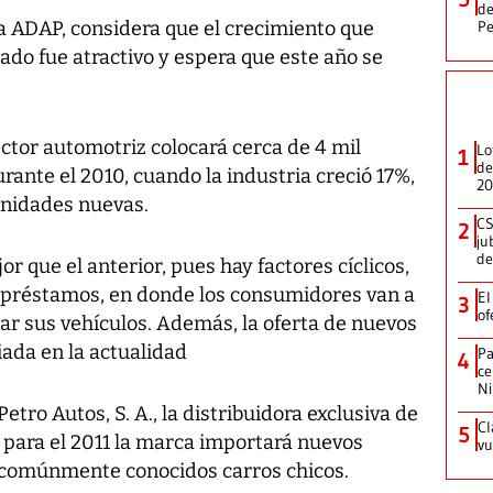
de
a ADAP, considera que el crecimiento que
Pe
ado fue atractivo y espera que este año se
ctor automotriz colocará cerca de 4 mil
Lo
1
de
rante el 2010, cuando la industria creció 17%,
20
unidades nuevas.
CS
2
ju
de
r que el anterior, pues hay factores cíclicos,
 préstamos, en donde los consumidores van a
El
3
of
ar sus vehículos. Además, la oferta de nuevos
iada en la actualidad
Pa
4
ce
N
tro Autos, S. A., la distribuidora exclusiva de
Cl
5
 para el 2011 la marca importará nuevos
vu
comúnmente conocidos carros chicos.