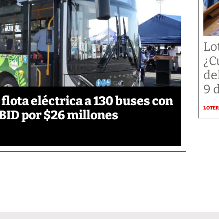
Lo
¿C
de
9 
flota eléctrica a 130 buses con
LOTER
BID por $26 millones