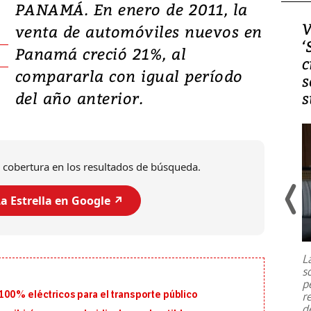
PANAMÁ. En enero de 2011, la
Video, Japón: Terremoto
V
venta de automóviles nuevos en
deja heridos y graves
‘
Panamá creció 21%, al
daños en Kumamoto
c
compararla con igual período
s
del año anterior.
s
 cobertura en los resultados de búsqueda.
a Estrella en Google ↗️
Un fuerte terremoto de magnitud
7,1 se registró este martes 28 de
julio en la prefectura de Kumamoto,
L
al sur de Japón, provocando una
s
emergencia de gran
...
p
100% eléctricos para el transporte público
r
d