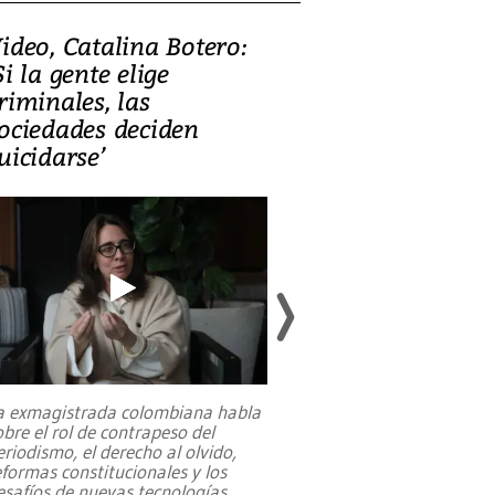
ideo, Catalina Botero:
Video: Lula la
Si la gente elige
candidatura 
riminales, las
promesas de i
ociedades deciden
en defensa, ed
uicidarse’
tierras raras
a exmagistrada colombiana habla
Entre recuerdos y es
obre el rol de contrapeso del
referencias hacia sus
eriodismo, el derecho al olvido,
presidente de Brasil,
eformas constitucionales y los
da Silva, oficializó 
esafíos de nuevas tecnologías
...
candidatura
...