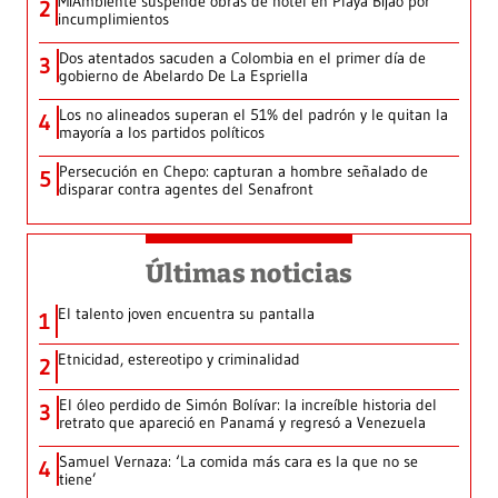
MiAmbiente suspende obras de hotel en Playa Bijao por
2
incumplimientos
Dos atentados sacuden a Colombia en el primer día de
3
gobierno de Abelardo De La Espriella
Los no alineados superan el 51% del padrón y le quitan la
4
mayoría a los partidos políticos
Persecución en Chepo: capturan a hombre señalado de
5
disparar contra agentes del Senafront
Últimas noticias
El talento joven encuentra su pantalla​
1
Etnicidad, estereotipo y criminalidad
2
El óleo perdido de Simón Bolívar: la increíble historia del
3
retrato que apareció en Panamá y regresó a Venezuela
Samuel Vernaza: ‘La comida más cara es la que no se
4
tiene’