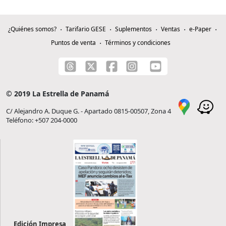
¿Quiénes somos?
Tarifario GESE
Suplementos
Ventas
e-Paper
Puntos de venta
Términos y condiciones
© 2019 La Estrella de Panamá
C/ Alejandro A. Duque G. - Apartado 0815-00507, Zona 4
Teléfono: +507 204-0000
Edición Impresa