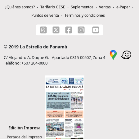
¿Quiénes somos?
Tarifario GESE
Suplementos
Ventas
e-Paper
Puntos de venta
Términos y condiciones
© 2019 La Estrella de Panamá
C/ Alejandro A. Duque G. - Apartado 0815-00507, Zona 4
Teléfono: +507 204-0000
Edición Impresa
Portada del impreso