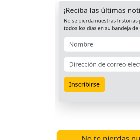
No te pierdas nu