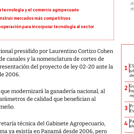
m
presidente de Brasil, Luiz Inácio Lula
m
a tecnología y el comercio agropecuario
da Silva, oficializó este domingo su
candidatura
...
onstruir mercados más competitivos
operación para incorporar tecnología al sector
cional presidido por Laurentino Cortizo Cohen
n de canales y la nomenclatura de cortes de
CS
resentación del proyecto de ley 02-20 ante la
1
ju
de 2006.
de
Gu
2
que modernizará la ganadería nacional, al
lo
re
arámetros de calidad que benefician al
Pr
ameño.
3
Es
Pa
4
retaría técnica del Gabinete Agropecuario,
el
rma ya existía en Panamá desde 2006, pero