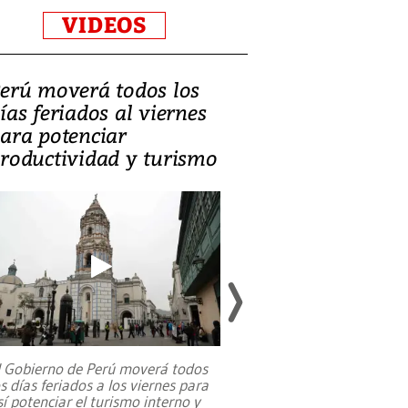
VIDEOS
erú moverá todos los
Video, Catalin
ías feriados al viernes
‘Si la gente el
ara potenciar
criminales, la
roductividad y turismo
sociedades de
suicidarse’
l Gobierno de Perú moverá todos
os días feriados a los viernes para
La exmagistrada co
sí potenciar el turismo interno y
sobre el rol de contr