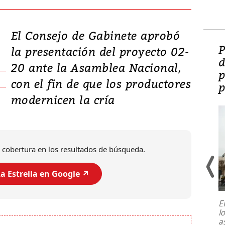
El Consejo de Gabinete aprobó
Video: Lula lanza su
P
la presentación del proyecto 02-
candidatura con
d
20 ante la Asamblea Nacional,
promesas de inversión
p
con el fin de que los productores
en defensa, educación y
p
modernicen la cría
tierras raras
 cobertura en los resultados de búsqueda.
a Estrella en Google ↗️
E
l
Entre recuerdos y escuetas
a
referencias hacia sus adversarios, el