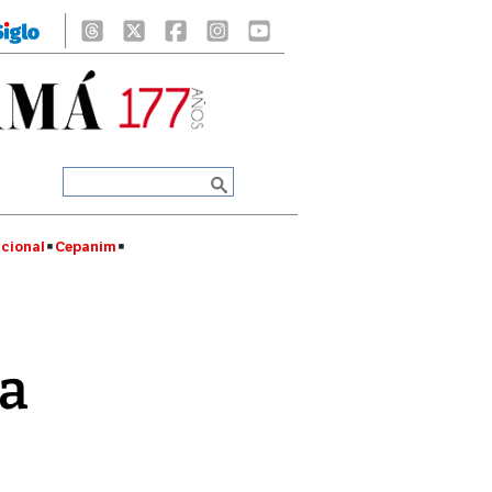
cional
Cepanim
la