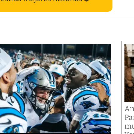
An
Pa
mu