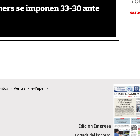
Yo
thers se imponen 33-30 ante
GAST
ntos
Ventas
e-Paper
Edición Impresa
Portada del impreso
del 7 de agosto de