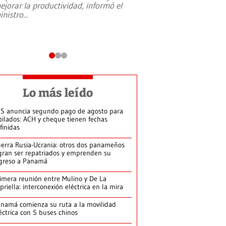
ejorar la productividad, informó el
periodismo, el derech
inistro
...
reformas constitucio
desafíos de nuevas t
Lo más leído
S anuncia segundo pago de agosto para
bilados: ACH y cheque tienen fechas
finidas
erra Rusia-Ucrania: otros dos panameños
gran ser repatriados y emprenden su
greso a Panamá
imera reunión entre Mulino y De La
priella: interconexión eléctrica en la mira
namá comienza su ruta a la movilidad
éctrica con 5 buses chinos