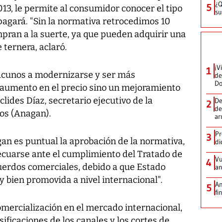
¿Q
5
13, le permite al consumidor conocer el tipo
su
 pagará. "Sin la normativa retrocedimos 10
pran a la suerte, ya que pueden adquirir una
 ternera, aclaró.
¡V
1
vacunos a modernizarse y ser más
de
D
n aumento en el precio sino un mejoramiento
clides Díaz, secretario ejecutivo de la
De
2
de
os (Anagan).
ar
Pr
3
an es puntual la aprobación de la normativa,
di
cuarse ante el cumplimiento del Tratado de
Vu
4
uerdos comerciales, debido a que Estado
an
y bien promovida a nivel internacional".
An
5
fi
omercialización en el mercado internacional,
asificaciones de los canales y los cortes de