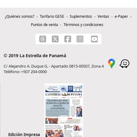
¿Quiénes somos?
Tarifario GESE
Suplementos
Ventas
e-Paper
Puntos de venta
Términos y condiciones
© 2019 La Estrella de Panamá
C/ Alejandro A. Duque G. - Apartado 0815-00507, Zona 4
Teléfono: +507 204-0000
Edición Impresa