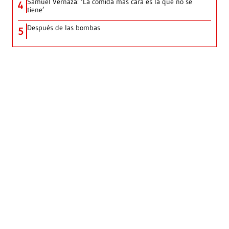
Samuel Vernaza: ‘La comida más cara es la que no se
4
tiene’
Después de las bombas
5