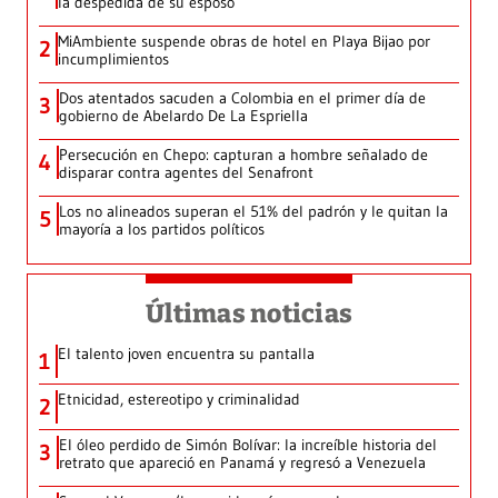
la despedida de su esposo
MiAmbiente suspende obras de hotel en Playa Bijao por
2
incumplimientos
Dos atentados sacuden a Colombia en el primer día de
3
gobierno de Abelardo De La Espriella
Persecución en Chepo: capturan a hombre señalado de
4
disparar contra agentes del Senafront
Los no alineados superan el 51% del padrón y le quitan la
5
mayoría a los partidos políticos
Últimas noticias
El talento joven encuentra su pantalla​
1
Etnicidad, estereotipo y criminalidad
2
El óleo perdido de Simón Bolívar: la increíble historia del
3
retrato que apareció en Panamá y regresó a Venezuela