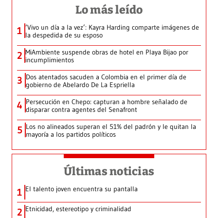
Lo más leído
‘Vivo un día a la vez’: Kayra Harding comparte imágenes de
1
la despedida de su esposo
MiAmbiente suspende obras de hotel en Playa Bijao por
2
incumplimientos
Dos atentados sacuden a Colombia en el primer día de
3
gobierno de Abelardo De La Espriella
Persecución en Chepo: capturan a hombre señalado de
4
disparar contra agentes del Senafront
Los no alineados superan el 51% del padrón y le quitan la
5
mayoría a los partidos políticos
Últimas noticias
El talento joven encuentra su pantalla​
1
Etnicidad, estereotipo y criminalidad
2