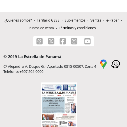
¿Quiénes somos?
Tarifario GESE
Suplementos
Ventas
e-Paper
Puntos de venta
Términos y condiciones
© 2019 La Estrella de Panamá
C/ Alejandro A. Duque G. - Apartado 0815-00507, Zona 4
Teléfono: +507 204-0000