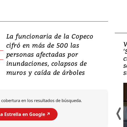
La funcionaria de la Copeco
Video, Japón: Terremoto
V
cifró en más de 500 las
deja heridos y graves
‘
personas afectadas por
daños en Kumamoto
c
inundaciones, colapsos de
s
muros y caída de árboles
s
 cobertura en los resultados de búsqueda.
a Estrella en Google ↗️
Un fuerte terremoto de magnitud