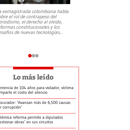
a exmagistrada colombiana habla
Entre recuerdos y es
obre el rol de contrapeso del
referencias hacia sus
eriodismo, el derecho al olvido,
presidente de Brasil,
eformas constitucionales y los
da Silva, oficializó 
esafíos de nuevas tecnologías
...
candidatura
...
Lo más leído
ntencia de 104 años para violador, víctima
mparte el costo del silencio
ocurador: ‘Avanzan más de 6,500 causas
r corrupción’
lémica reforma permite a diputados
estionar obras’ en sus circuitos