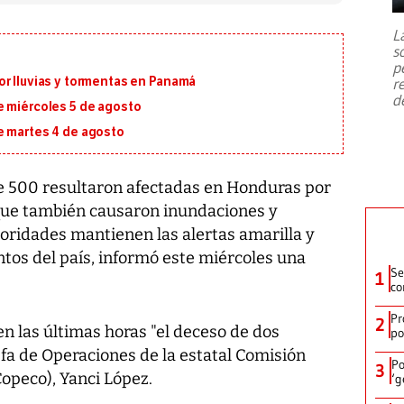
7,1 se registró este martes 28 de
julio en la prefectura de Kumamoto,
L
al sur de Japón, provocando una
s
emergencia de gran
...
p
or lluvias y tormentas en Panamá
r
d
e miércoles 5 de agosto
e martes 4 de agosto
 500 resultaron afectadas en Honduras por
, que también causaron inundaciones y
toridades mantienen las alertas amarilla y
tos del país, informó este miércoles una
Se
1
co
Pr
2
n las últimas horas "el deceso de dos
po
jefa de Operaciones de la estatal Comisión
Po
3
opeco), Yanci López.
‘g