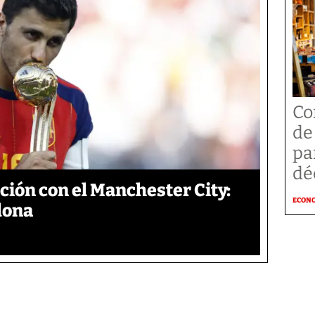
Co
de
pa
dé
ción con el Manchester City:
ECON
elona