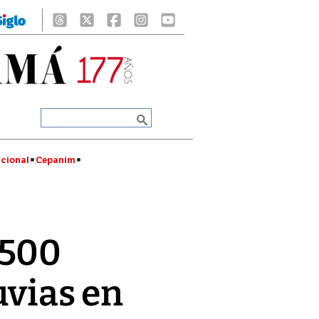
cional
Cepanim
 500
uvias en