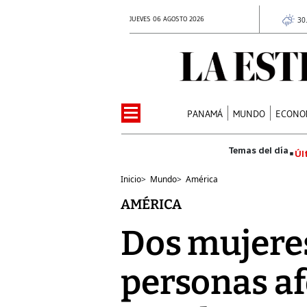
JUEVES 06 AGOSTO 2026
30
PANAMÁ
MUNDO
ECONO
Úl
Inicio
>
Mundo
>
América
AMÉRICA
Dos mujeres
personas af