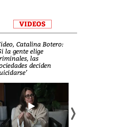
VIDEOS
ideo, Catalina Botero:
Video: Lula la
Si la gente elige
candidatura 
riminales, las
promesas de i
ociedades deciden
en defensa, ed
uicidarse’
tierras raras