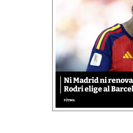
Ni Madrid ni renova
Rodri elige al Barc
FÚTBOL