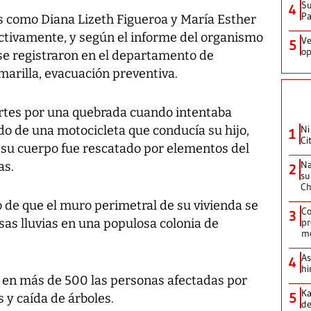
Su
4
P
as como Diana Lizeth Figueroa y María Esther
ectivamente, y según el informe del organismo
Ve
5
op
 se registraron en el departamento de
marilla, evacuación preventiva.
artes por una quebrada cuando intentaba
o de una motocicleta que conducía su hijo,
Ni
1
Ci
y su cuerpo fue rescatado por elementos del
Na
as.
2
su
Ch
o de que el muro perimetral de su vivienda se
Co
3
sas lluvias en una populosa colonia de
pr
m
As
4
hi
ó en más de 500 las personas afectadas por
Ka
5
 y caída de árboles.
de