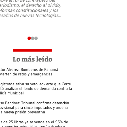
eriodismo, el derecho al olvido,
presidente de Brasil,
eformas constitucionales y los
da Silva, oficializó 
esafíos de nuevas tecnologías
...
candidatura
...
Lo más leído
ctor Álvarez: Bomberos de Panamá
vierten de retos y emergencias
gistrada salva su voto: advierte que Corte
itó analizar el fondo de demanda contra la
licía Municipal
so Pandora: Tribunal confirma detención
ovisional para cinco imputados y ordena
a nueva prisión preventiva
s de 25 libras ya se vende en el 95% de
s comercios minoristas, según Acodeco