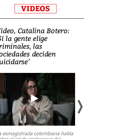
VIDEOS
ideo, Catalina Botero:
Video: Lula la
Si la gente elige
candidatura 
riminales, las
promesas de i
ociedades deciden
en defensa, ed
uicidarse’
tierras raras
a exmagistrada colombiana habla
Entre recuerdos y es
obre el rol de contrapeso del
referencias hacia sus