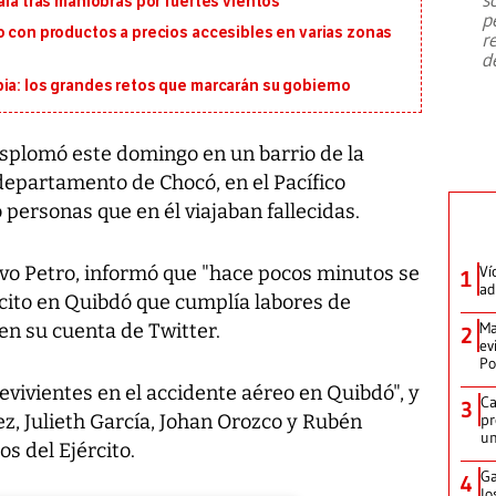
ala tras maniobras por fuertes vientos
emergencia de gran
...
p
o con productos a precios accesibles en varias zonas
r
d
ia: los grandes retos que marcarán su gobierno
esplomó este domingo en un barrio de la
 departamento de Chocó, en el Pacífico
 personas que en él viajaban fallecidas.
vo Petro, informó que "hace pocos minutos se
Ví
1
ad
rcito en Quibdó que cumplía labores de
Ma
en su cuenta de Twitter.
2
ev
Po
vivientes en el accidente aéreo en Quibdó", y
Ca
3
ez, Julieth García, Johan Orozco y Rubén
pr
un
s del Ejército.
Ga
4
lo