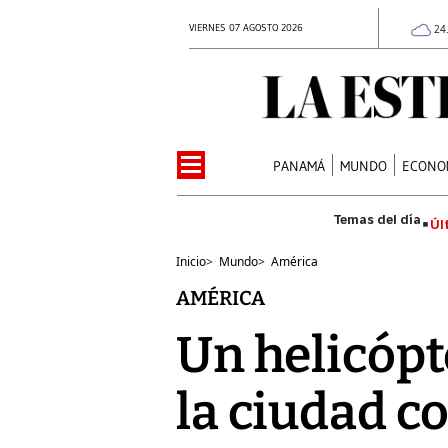
VIERNES 07 AGOSTO 2026
24
PANAMÁ
MUNDO
ECONO
Úl
Inicio
>
Mundo
>
América
AMÉRICA
Un helicópt
la ciudad c