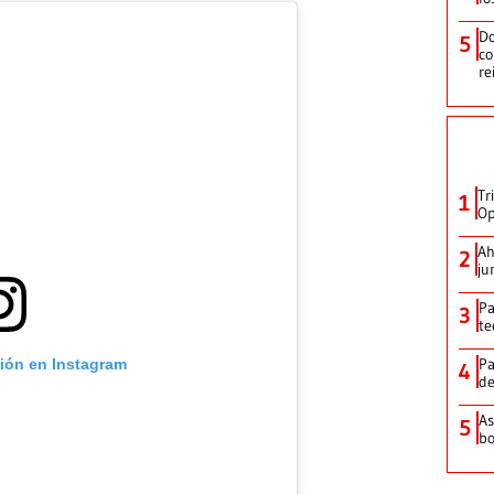
Do
5
co
re
Tr
1
Op
Ah
2
ju
Pa
3
te
Pa
ción en Instagram
4
de
As
5
bo