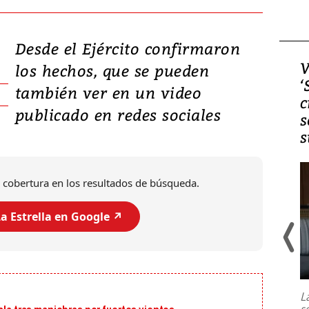
Desde el Ejército confirmaron
Video, Japón: Terremoto
V
los hechos, que se pueden
deja heridos y graves
‘
también ver en un video
daños en Kumamoto
c
publicado en redes sociales
s
s
 cobertura en los resultados de búsqueda.
a Estrella en Google ↗️
Un fuerte terremoto de magnitud
7,1 se registró este martes 28 de
julio en la prefectura de Kumamoto,
L
al sur de Japón, provocando una
s