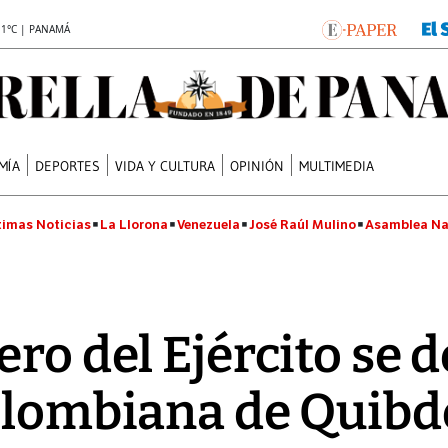
.1°C | PANAMÁ
MÍA
DEPORTES
VIDA Y CULTURA
OPINIÓN
MULTIMEDIA
timas Noticias
La Llorona
Venezuela
José Raúl Mulino
Asamblea Na
ero del Ejército se
olombiana de Quibdo