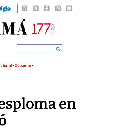
cional
Cepanim
 desploma en
́