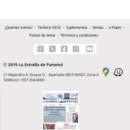
¿Quiénes somos?
Tarifario GESE
Suplementos
Ventas
e-Paper
Puntos de venta
Términos y condiciones
© 2019 La Estrella de Panamá
C/ Alejandro A. Duque G. - Apartado 0815-00507, Zona 4
Teléfono: +507 204-0000