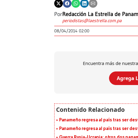
Por
Redacción La Estrella de Pana
periodistas@laestrella.com.pa
08/04/2014 02:00
Encuentra más de nuestra
Agrega L
Panameño regresa al país tras ser desv
Panameño regresa al país tras ser desv
Guerra Rusia-Ucrania: otros dos pana