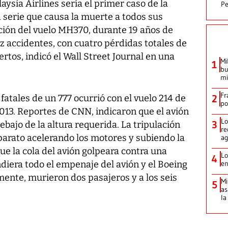
ysia Airlines sería el primer caso de la
Pe
a serie que causa la muerte a todos sus
ción del vuelo MH370, durante 19 años de
ez accidentes, con cuatro pérdidas totales de
rtos, indicó el Wall Street Journal en una
Mi
1
bu
mi
Fr
fatales de un 777 ocurrió con el vuelo 214 de
2
po
 2013. Reportes de CNN, indicaron que el avión
Lo
3
bajo de la altura requerida. La tripulación
re
aparato acelerando los motores y subiendo la
ag
que la cola del avión golpeara contra una
Lo
4
diera todo el empenaje del avión y el Boeing
en
lmente, murieron dos pasajeros y a los seis
Mi
5
as
la