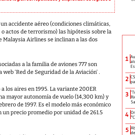
 un accidente aéreo (condiciones climáticas,
o actos de terrorismo) las hipótesis sobre la
Malaysia Airlines se inclinan a las dos
Au
1
al
sociadas a la familia de aviones 777 son
Es
a web ‘Red de Seguridad de la Aviación’ .
CS
2
pa
 a los aires en 1995. La variante 200ER
‘T
3
na mayor autonomía de vuelo (14,300 km) y
Ri
Sa
e febrero de 1997. Es el modelo más económico
 con un precio promedio por unidad de 261.5
On
4
°C
Ab
5
de