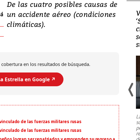
De las cuatro posibles causas de
Video, Japón: Terremoto
V
un accidente aéreo (condiciones
má
deja heridos y graves
‘
climáticas).
daños en Kumamoto
c
s
s
 cobertura en los resultados de búsqueda.
a Estrella en Google ↗️
Un fuerte terremoto de magnitud
7,1 se registró este martes 28 de
julio en la prefectura de Kumamoto,
L
al sur de Japón, provocando una
s
inculado de las fuerzas militares rusas
emergencia de gran
...
p
inculado de las fuerzas militares rusas
r
d
meños logran ser repatriados y emprenden su regreso a