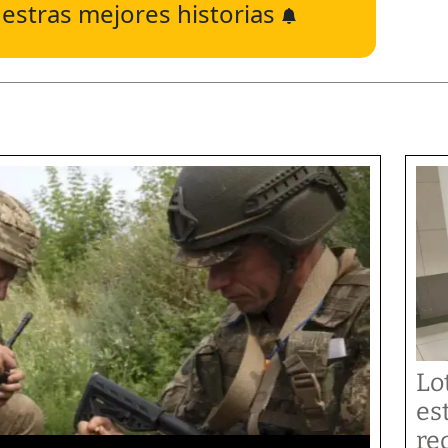
estras mejores historias
Lo
es
re