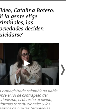
ideo, Catalina Botero:
Video: Lula la
Si la gente elige
candidatura 
riminales, las
promesas de i
ociedades deciden
en defensa, ed
uicidarse’
tierras raras
a exmagistrada colombiana habla
Entre recuerdos y es
obre el rol de contrapeso del
referencias hacia sus
eriodismo, el derecho al olvido,
presidente de Brasil,
eformas constitucionales y los
da Silva, oficializó 
esafíos de nuevas tecnologías
...
candidatura
...