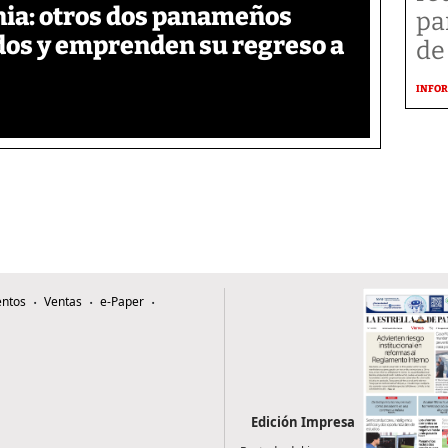
ia: otros dos panameños
pa
ados y emprenden su regreso a
de
INFOR
ntos
Ventas
e-Paper
Edición Impresa