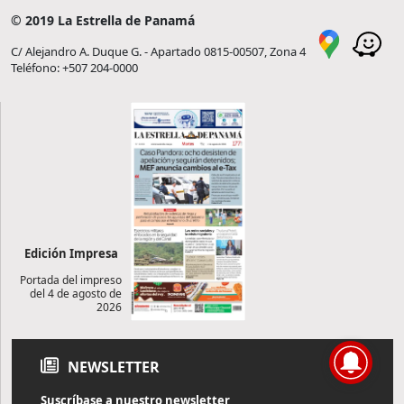
© 2019 La Estrella de Panamá
C/ Alejandro A. Duque G. - Apartado 0815-00507, Zona 4
Teléfono: +507 204-0000
Edición Impresa
Portada del impreso
del 4 de agosto de
2026
NEWSLETTER
Suscríbase a nuestro newsletter