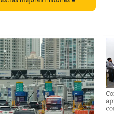
Co
ap
co