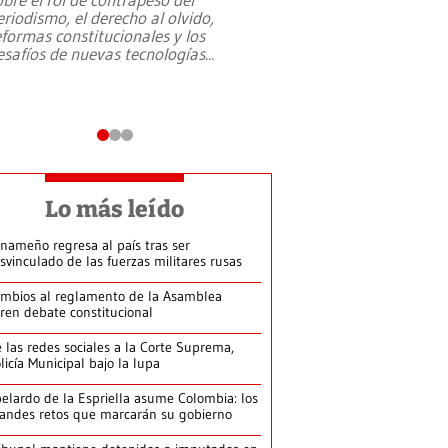
eriodismo, el derecho al olvido,
presidente de Brasil,
eformas constitucionales y los
da Silva, oficializó 
esafíos de nuevas tecnologías
...
candidatura
...
Lo más leído
nameño regresa al país tras ser
svinculado de las fuerzas militares rusas
mbios al reglamento de la Asamblea
ren debate constitucional
 las redes sociales a la Corte Suprema,
licía Municipal bajo la lupa
elardo de la Espriella asume Colombia: los
andes retos que marcarán su gobierno