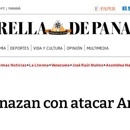
.4°C | PANAMÁ
MÍA
DEPORTES
VIDA Y CULTURA
OPINIÓN
MULTIMEDIA
timas Noticias
La Llorona
Venezuela
José Raúl Mulino
Asamblea Na
azan con atacar Ar