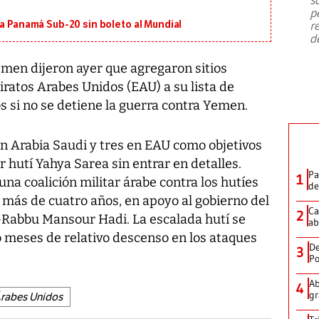
emergencia de gran
...
p
r
 a Panamá Sub-20 sin boleto al Mundial
d
emen dijeron ayer que agregaron sitios
iratos Arabes Unidos (EAU) a su lista de
s si no se detiene la guerra contra Yemen.
en Arabia Saudi y tres en EAU como objetivos
tar hutí Yahya Sarea sin entrar en detalles.
Pa
1
una coalición militar árabe contra los hutíes
de
 más de cuatro años, en apoyo al gobierno del
Ca
2
-Rabbu Mansour Hadi. La escalada hutí se
ab
 meses de relativo descenso en los ataques
De
3
Po
Ab
4
gr
Árabes Unidos