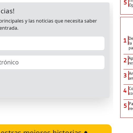
Tr
5
Op
De
1
la
p
Ap
2
re
Am
3
am
Co
4
co
Pa
5
re
estras mejores historias