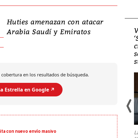
Huties amenazan con atacar
Video, Japón: Terremoto
V
Arabia Saudí y Emiratos
deja heridos y graves
‘
daños en Kumamoto
c
s
s
 cobertura en los resultados de búsqueda.
a Estrella en Google ↗️
Un fuerte terremoto de magnitud
7,1 se registró este martes 28 de
julio en la prefectura de Kumamoto,
ita con nuevo envío masivo
L
al sur de Japón, provocando una
s