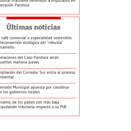
ibunal mantiene detenidos a imputados en
eración Pandora
Últimas noticias
 café comercial a especialidad sostenible:
 reconversión ecológica del ‘robusta’
anameño
elaciones del Caso Pandora serán
sueltas mañana jueves
pliación del Corredor Sur entra al proceso
biental
misión Municipal apuesta por coordinar
n los gobiernos locales
namá, de los países con más baja
caudación tributaria respecto a su PIB