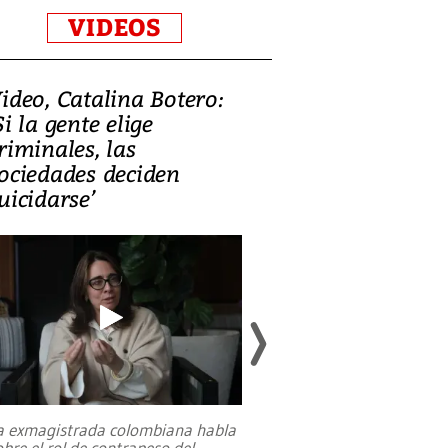
VIDEOS
ideo, Catalina Botero:
Video: Lula la
Si la gente elige
candidatura 
riminales, las
promesas de i
ociedades deciden
en defensa, ed
uicidarse’
tierras raras
a exmagistrada colombiana habla
Entre recuerdos y es
obre el rol de contrapeso del
referencias hacia sus