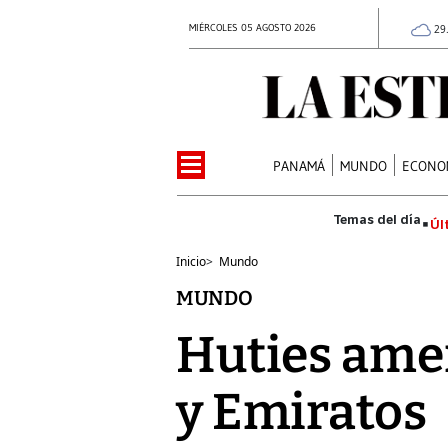
MIÉRCOLES 05 AGOSTO 2026
29
PANAMÁ
MUNDO
ECONO
Úl
Inicio
>
Mundo
MUNDO
Huties amen
y Emiratos